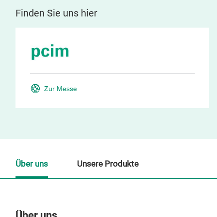
Finden Sie uns hier
Zur Messe
Über uns
Unsere Produkte
Über uns
Un