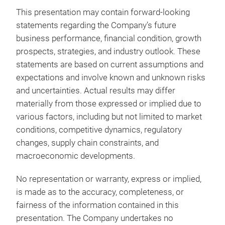
Cop
This presentation may contain forward-looking
Our 
statements regarding the Company’s future
deli
business performance, financial condition, growth
for 
prospects, strategies, and industry outlook. These
This
statements are based on current assumptions and
high
expectations and involve known and unknown risks
with
and uncertainties. Actual results may differ
Aut
materially from those expressed or implied due to
M
appl
various factors, including but not limited to market
ensu
conditions, competitive dynamics, regulatory
mech
changes, supply chain constraints, and
unde
macroeconomic developments.
QFN
tec
No representation or warranty, express or implied,
imp
is made as to the accuracy, completeness, or
the
fairness of the information contained in this
• Ad
presentation. The Company undertakes no