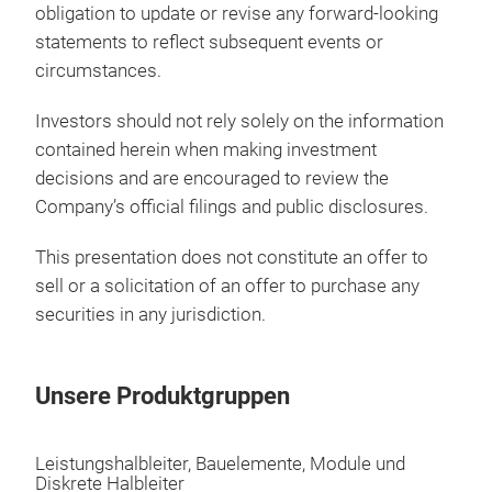
Emb
and
obligation to update or revise any forward-looking
powe
statements to reflect subsequent events or
Emb
circumstances.
High
cons
Investors should not rely solely on the information
limi
contained herein when making investment
Ther
decisions and are encouraged to review the
Loca
Company’s official filings and public disclosures.
CTE
M
Emb
Cont
This presentation does not constitute an offer to
ther
sell or a solicitation of an offer to purchase any
heat
securities in any jurisdiction.
enab
init
Cus
Unsere Produktgruppen
Hig
Ful
Leistungshalbleiter, Bauelemente, Module und
Opti
Diskrete Halbleiter