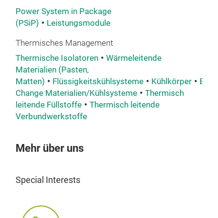
Hig
Power System in Package
(PSiP)
Leistungsmodule
Hig
engi
Thermisches Management
bott
Thermische Isolatoren
Wärmeleitende
inte
Materialien (Pasten,
(
32
Matten)
Flüssigkeitskühlsysteme
Kühlkörper
Bode
adva
Change Materialien/Kühlsysteme
Thermisch
diss
leitende Füllstoffe
Thermisch leitende
robu
Verbundwerkstoffe
220
redu
Mehr über uns
prov
appl
Opti
Special Interests
Ampl
com
subs