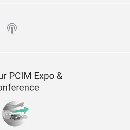
n
utube
podcast
ur PCIM Expo &
onference