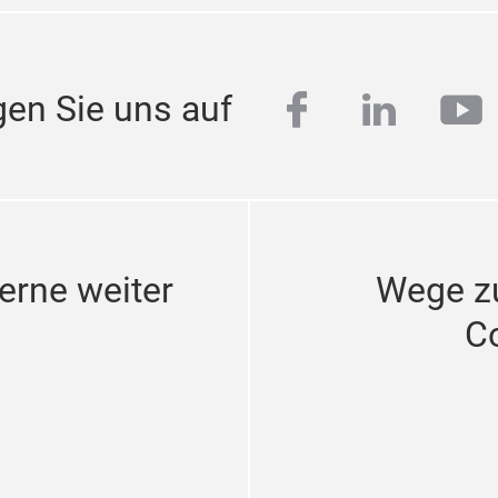
facebook
linkedi
yo
gen Sie uns auf
erne weiter
Wege z
C