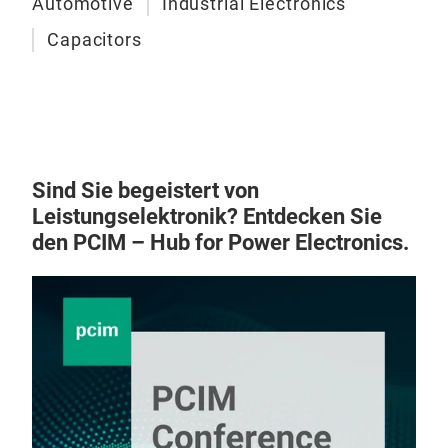
Automotive
Industrial Electronics
indu
capa
Capacitors
appl
volt
dry 
poly
Appl
Sind Sie begeistert von
semi
Leistungselektronik? Entdecken Sie
and 
den PCIM – Hub for Power Electronics.