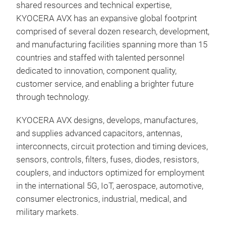
“die
shared resources and technical expertise,
film
KYOCERA AVX has an expansive global footprint
also
comprised of several dozen research, development,
uniq
and manufacturing facilities spanning more than 15
very
countries and staffed with talented personnel
dedicated to innovation, component quality,
customer service, and enabling a brighter future
through technology.
KYOCERA AVX designs, develops, manufactures,
and supplies advanced capacitors, antennas,
interconnects, circuit protection and timing devices,
sensors, controls, filters, fuses, diodes, resistors,
Sen
couplers, and inductors optimized for employment
in the international 5G, IoT, aerospace, automotive,
KYO
consumer electronics, industrial, medical, and
sens
military markets.
auto