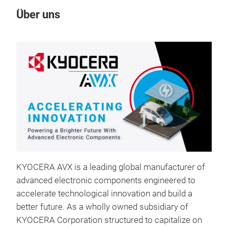
Über uns
Un
KYOCERA AVX is a leading global manufacturer of
Sup
advanced electronic components engineered to
Supe
accelerate technological innovation and build a
rapi
better future. As a wholly owned subsidiary of
exce
KYOCERA Corporation structured to capitalize on