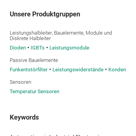
bey
effi
Unsere Produktgruppen
tran
Leistungshalbleiter, Bauelemente, Module und
Diskrete Halbleiter
Dioden
IGBTs
Leistungsmodule
Passive Bauelemente
Funkentstörfilter
Leistungswiderstände
Kondensato
Sensoren
Temperatur Sensoren
Pow
KYOC
Keywords
die
solu