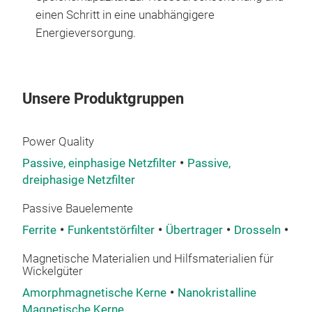
einen Schritt in eine unabhängigere
Energieversorgung.
Unsere Produktgruppen
Power Quality
Passive, einphasige Netzfilter
Passive,
dreiphasige Netzfilter
Passive Bauelemente
Ferrite
Funkentstörfilter
Übertrager
Drosseln
Indu
Magnetische Materialien und Hilfsmaterialien für
Wickelgüter
Amorphmagnetische Kerne
Nanokristalline
Magnetische Kerne