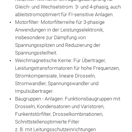
Mer
Däm
Gleich- und Wechselstrom. 3- und 4-phasig, auch
Nen
ableitstromoptimiert für FI-sensitive Anlagen.
Stro
Motorfilter: Motorfilterreihe für 3-phasige
Äuß
Anwendungen in der Leistungselektronik,
Ber
insbesondere zur Dämpfung von
zert
Spannungsspitzen und Reduzierung der
gem.
Spannungssteilheit.
Weichmagnetische Kerne: Für Übertrager,
Leistungstransformatoren für hohe Frequenzen,
Stromkompensiate, lineare Drosseln,
Stromwandler, Spannungswandler und
Impulsübertrager.
Baugruppen - Anlagen:
Funktionsbaugruppen mit
Drosseln, Kondensatoren und Varistoren,
Funkentstörfilter, Drosselkombinationen,
Schnittstellenoptimierte Filter
z. B. mit Leitungsschutzeinrichtungen