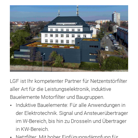
LGF ist Ihr kompetenter Partner für Netzentstörfilter
Netz
aller Art für die Leistungselektronik, induktive
Filt
Bauelemente Motorfilter und Baugruppen.
Leis
Induktive Bauelemente: Für alle Anwendungen in
und
der Elektrotechnik. Signal und Ansteuerübertrager
dies
im W-Bereich, bis hin zu Drosseln und Übertrager
mit 
in KW-Bereich.
Stro
Seh
Netzfilter: Mit hoher Einfügungsdämpfung für