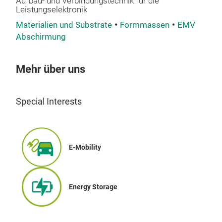
Aufbau- und Verbindungstechnik für die
Leistungselektronik
Kun
Materialien und Substrate
Formmassen
EMV
NSI,
Abschirmung
Kun
vol
Mehr über uns
-bo
ISO
Special Interests
Die
M1
M
steh
Kun
E-Mobility
PPGF
Die
her
Energy Storage
Kor
elek
Che