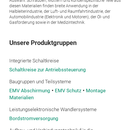
Auswahl. Schrauben, Muttern und kundenspezifische Teile aus
diesen Materialien finden breite Anwendung in der
Kun
Halbleiterindustrie, der Luft- und Raumfahrtindustrie, der
Grö
Automobilindustrie (Elektronik und Motoren), der Öl- und
Ein
Gasförderung sowie in der Medizintechnik.
steh
Kun
Unsere Produktgruppen
PP,
M
Sch
Baut
Integrierte Schaltkreise
ein
Schaltkreise zur Antriebssteuerung
und
Baugruppen und Teilsysteme
Mot
sow
EMV Abschirmung
EMV Schutz
Montage
Materialien
Leistungselektronische Wandlersysteme
Bordstromversorgung