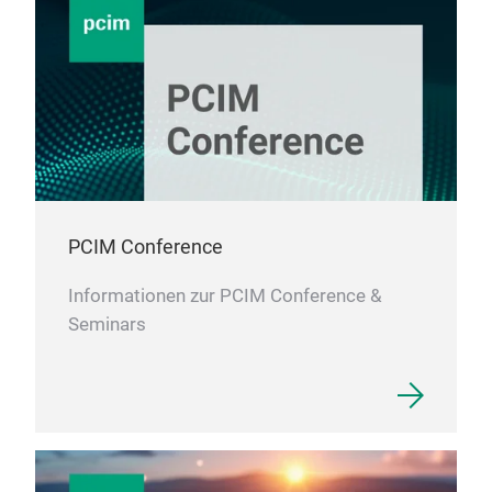
Befe
Bra
Indu
UHP
Tra
Indu
Leb
PCIM Conference
Informationen zur PCIM Conference &
Seminars