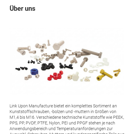
Über uns
Un
M
Link Upon Manufacture bietet ein komplettes Sortiment an
Kunststoffschrauben, -bolzen und -muttern in Größen von
M1,4 bis M16. Verschiedene technische Kunststoffe wie PEEK,
Kun
PPS, PP, PVDF, PTFE, Nylon, PEI und PPGF stehen je nach
Anwendungsbereich und Temperaturanforderungen zur
Wir 