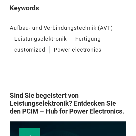
Keywords
Aufbau- und Verbindungstechnik (AVT)
Leistungselektronik
Fertigung
Prod
Sen
customized
Power electronics
ICSS
Alu
mit
Übe
Sili
Sind Sie begeistert von
Cu-
Leistungselektronik? Entdecken Sie
Steu
den PCIM – Hub for Power Electronics.
Spri