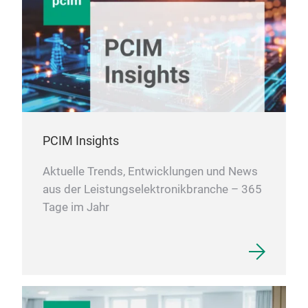
Elek
Alu
mit
Sil
Kupf
Spr
Mon
PCIM Insights
Aktuelle Trends, Entwicklungen und News
aus der Leistungselektronikbranche – 365
Tage im Jahr