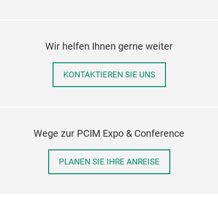
Ste
Alu
mit
Wir helfen Ihnen gerne weiter
Sil
Cu-
KONTAKTIEREN SIE UNS
Pyr
Steu
Alu
Wege zur PCIM Expo & Conference
PLANEN SIE IHRE ANREISE