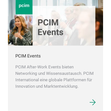
Prod
Sch
Alu
mit
PCIM Events
Sili
obe
PCIM After-Work Events bieten
Networking und Wissensaustausch. PCIM
International eine globale Plattformen für
Innovation und Marktentwicklung.