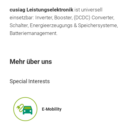
Glei
cusiag Leistungselektronik
ist universell
Alum
einsetzbar: Inverter, Booster, (DCDC) Converter,
Sili
Schalter, Energieerzeugungs & Speichersysteme,
Pres
Batteriemanagement.
Spr
M
Mehr über uns
Special Interests
E-Mobility