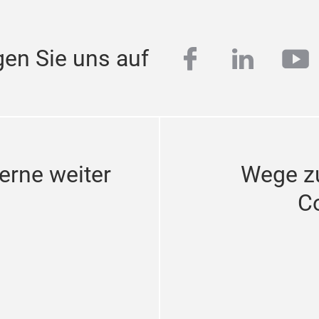
facebook
linkedi
yo
gen Sie uns auf
erne weiter
Wege z
C