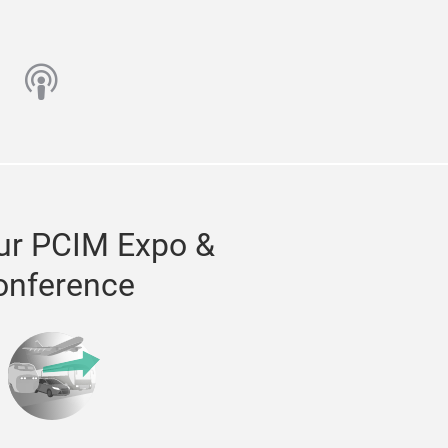
n
utube
podcast
ur PCIM Expo &
onference