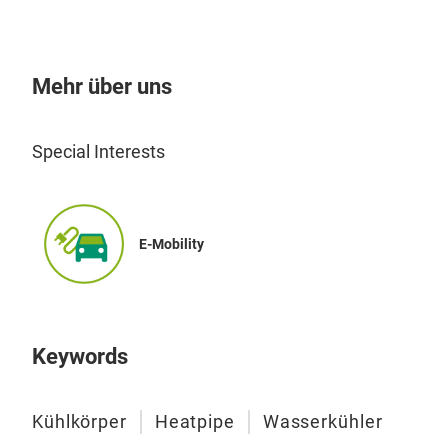
Was
Vol
effi
Wass
wir
leb
Kond
Mehr über uns
Leis
opti
spez
ger
Leis
Special Interests
liefe
Bea
Funk
E-Mobility
Vaku
Füge
Fer
Keywords
ermö
Kühl
die
Kühlkörper
Heatpipe
Wasserkühler
Verl