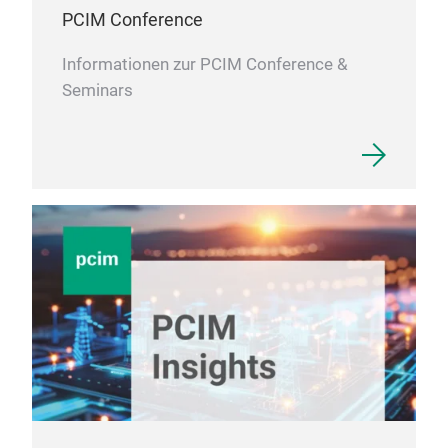
Pres
PCIM Conference
opt
Bel
Informationen zur PCIM Conference &
Span
Seminars
Prod
Bas
mit 
Desi
Basi
Einp
kein
bes
Luf
Finn
Finn
wer