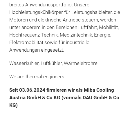
Erfa
breites Anwendungsportfolio. Unsere
Heat
Hochleistungskühlkörper für Leistungshalbleiter, die
Stan
Motoren und elektrische Antriebe steuern, werden
Hea
unter anderem in den Bereichen Luftfahrt, Mobilität,
Für
Hochfrequenz-Technik, Medizintechnik, Energie,
Anf
Elektromobilität sowie für industrielle
Luft
Anwendungen eingesetzt.
Hea
Wasserkühler, Luftkühler, Wärmeleitrohre
opti
natü
We are thermal engineers!
Seit 03.06.2024 firmieren wir als
Miba Cooling
Heat
Austria GmbH & Co KG (vormals DAU GmbH & Co
zur
KG)
eine
stel
Nut