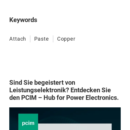
adh
subs
by o
Keywords
and 
site.
Attach
Paste
Copper
Sind Sie begeistert von
Leistungselektronik? Entdecken Sie
den PCIM – Hub for Power Electronics.