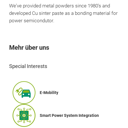
We've provided metal powders since 1980's and
developed Cu sinter paste as a bonding material for
power semicondutor.
Mehr über uns
Kup
Special Interests
Copp
cond
pow
Proc
E-Mobility
prod
atm
dete
Smart Power System Integration
-50