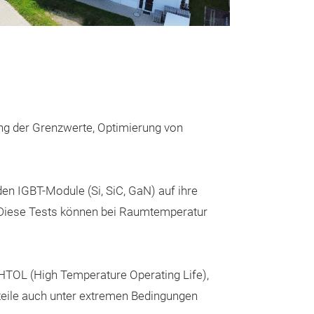
Parameter-
Diese Systeme er
Kennwerte und 
ung der Grenzwerte, Optimierung von
Überprüfung de
Fertigungsproz
Qualitätsdokum
n IGBT-Module (Si, SiC, GaN) auf ihre
k. Diese Tests können bei Raumtemperatur
HTOL (High Temperature Operating Life),
teile auch unter extremen Bedingungen