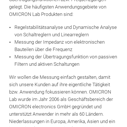
Fre
gelegt. Die häufigsten Anwendungsgebiete von
Mes
OMICRON Lab Produkten sind:
Übe
Regelstabilitätsanalyse und Dynamische Analyse
eign
von Schaltreglern und Linearreglern
Anal
Messung der Impedanz von elektronischen
Spa
Bauteilen über die Frequenz
Str
Messung der Übertragungsfunktion von passiven
kom
Filtern und aktiven Schaltungen
Regl
beur
Wir wollen die Messung einfach gestalten, damit
Freq
sich unsere Kunden auf ihre eigentliche Tätigkeit
das 
bzw. Anwendung fokussieren können. OMICRON
Bode
Fre
Lab wurde im Jahr 2006 als Geschäftsbereich der
Imp
Mes
OMICRON electronics GmbH gegründet und
Res
Der 
unterstützt Anwender in mehr als 60 Ländern.
Sys
ermö
Niederlassungen in Europa, Amerika, Asien und ein
lei
elek