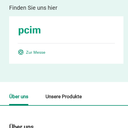
Finden Sie uns hier
Zur Messe
Über uns
Unsere Produkte
Über uns
Un