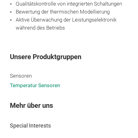
Qualitätskontrolle von integrierten Schaltungen
Der 
Bewertung der thermischen Modellierung
Des
Aktive Überwachung der Leistungselektronik
Kabe
während des Betriebs
schü
Poly
über
Une
Sili
Ger
Unsere Produktgruppen
M
präz
Hohe
zu p
Nich
Sensoren
Inst
Schn
Temperatur Sensoren
frei
Inte
erre
durc
Flex
Mehr über uns
weit
Special Interests