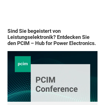
ausg
Une
Ein 
Inte
Auß
Mes
Durc
Ger
Sens
Hohe
Sind Sie begeistert von
Edel
Nich
Leistungselektronik? Entdecken Sie
ist
Schn
den PCIM – Hub for Power Electronics.
Mani
Prak
opti
Sen
Ins
erle
ausg
Wink
erfo
biet
Zuve
z. B
Hoch