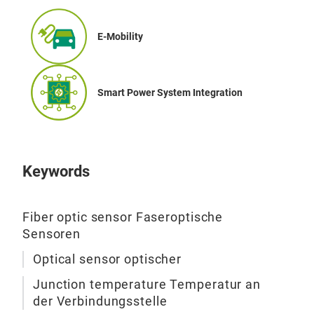
E-Mobility
Smart Power System Integration
Keywords
OTG
Tem
Fiber optic sensor Faseroptische
Der 
Sensoren
für 
Optical sensor optischer
entw
(0,1
Junction temperature Temperatur an
Auße
der Verbindungsstelle