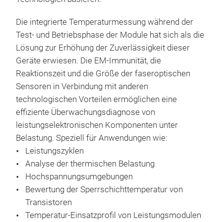
Mill
und
Die integrierte Temperaturmessung während der
- Ni
Test- und Betriebsphase der Module hat sich als die
M
- Sc
Lösung zur Erhöhung der Zuverlässigkeit dieser
- M
Geräte erwiesen. Die EM-Immunität, die
- Fl
Reaktionszeit und die Größe der faseroptischen
komp
Sensoren in Verbindung mit anderen
- Te
technologischen Vorteilen ermöglichen eine
- Ei
effiziente Überwachungsdiagnose von
- Ke
leistungselektronischen Komponenten unter
Belastung. Speziell für Anwendungen wie:
Leistungszyklen
Analyse der thermischen Belastung
Hochspannungsumgebungen
Bewertung der Sperrschichttemperatur von
OTG
Transistoren
Tem
Temperatur-Einsatzprofil von Leistungsmodulen