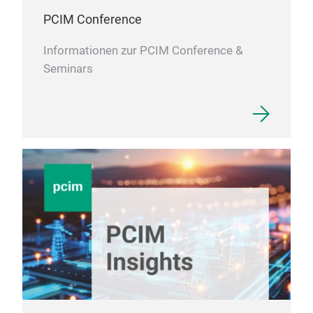
Leis
PCIM Conference
Qual
Informationen zur PCIM Conference &
ode
Seminars
Gerä