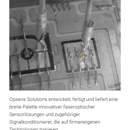
OTG
Opsens Solutions entwickelt, fertigt und liefert eine
Der 
breite Palette innovativer faseroptischer
fas
Sensorlösungen und zugehöriger
Mes
Signalkonditionierer, die auf firmeneigenen
Tem
Technologien basieren.