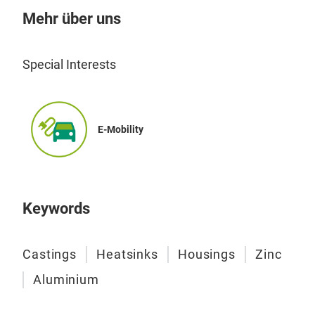
Mehr über uns
Special Interests
E-Mobility
Keywords
Alu
Castings
Heatsinks
Housings
Zinc
Dru
Aluminium
Wär
Str