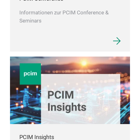
Küh
Informationen zur PCIM Conference &
Küh
Seminars
hoc
PCIM Insights
Küh