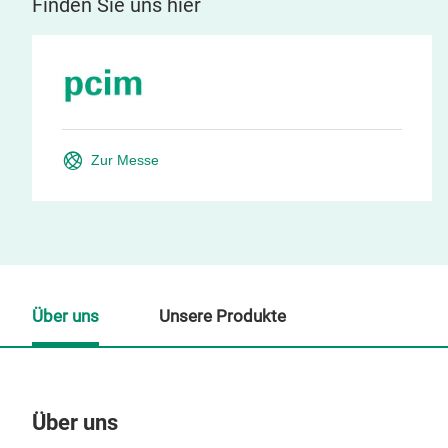
Finden Sie uns hier
Zur Messe
Über uns
Unsere Produkte
Über uns
Un