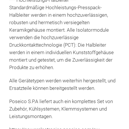
*** Hochleistungs-Halbleiter ***
Standardmäßige Hochleistungs-Presspack-
Halbleiter werden in einem hochzuverlässigen,
robusten und hermetisch versiegelten
Keramikgehäuse montiert. Alle Isolatormodule
Lei
verwenden die hochzuverlässige
Druckkontakttechnologie (PCT): Die Halbleiter
Eine
werden in einem individuellen Kunststoffgehäuse
find
montiert und getestet, um die Zuverlässigkeit der
htt
Produkte zu erhöhen.
conv
Sie 
Alle Gerätetypen werden weiterhin hergestellt, und
pow
Ersatzteile können bereitgestellt werden.
Poseico S.P.A liefert auch ein komplettes Set von
Zubehör, Kühlsystemen, Klemmsystemen und
Leistungsmontagen.