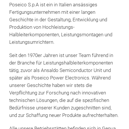
Poseico S.p.A ist ein in Italien ansässiges
Eine
Fertigungsunternehmen mit einer langen
Hoch
Geschichte in der Gestaltung, Entwicklung und
http
Produktion von Hochleistungs-
com
Halbleiterkomponenten, Leistungsmontagen und
sem
Leistungsumrichtern.
Lad
heru
Seit den 1970er Jahren ist unser Team führend in
htt
der Branche für Leistungshalbleiterkomponenten
con
tätig, zuvor als Ansaldo Semiconductor Unit und
später als Poseico Power Electronics. Während
unserer Geschichte haben wir stets die
Verpflichtung zur Forschung nach innovativen
technischen Lösungen, die auf die spezifischen
Bedürfnisse unserer Kunden zugeschnitten sind,
Lei
und zur Schaffung neuer Produkte aufrechterhalten.
Eine
Alle unsere Betriebsstätten befinden sich in Genua,