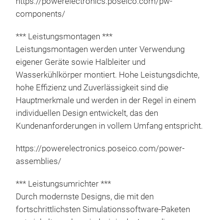
https://powerelectronics.poseico.com/pw-
components/
*** Leistungsmontagen ***
Leistungsmontagen werden unter Verwendung
eigener Geräte sowie Halbleiter und
Wasserkühlkörper montiert. Hohe Leistungsdichte,
hohe Effizienz und Zuverlässigkeit sind die
Hauptmerkmale und werden in der Regel in einem
individuellen Design entwickelt, das den
Kundenanforderungen in vollem Umfang entspricht.
Kra
https://powerelectronics.poseico.com/power-
assemblies/
Eine
find
*** Leistungsumrichter ***
htt
Durch modernste Designs, die mit den
ass
fortschrittlichsten Simulationssoftware-Paketen
Sie 