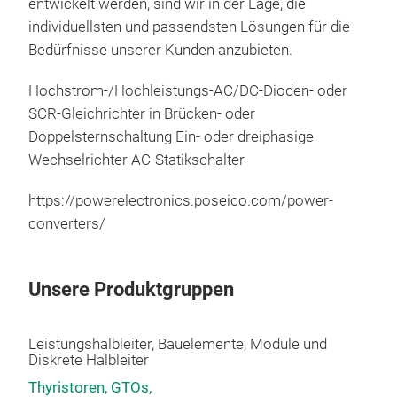
entwickelt werden, sind wir in der Lage, die
pow
individuellsten und passendsten Lösungen für die
Bedürfnisse unserer Kunden anzubieten.
Hochstrom-/Hochleistungs-AC/DC-Dioden- oder
SCR-Gleichrichter in Brücken- oder
Doppelsternschaltung Ein- oder dreiphasige
Wechselrichter AC-Statikschalter
https://powerelectronics.poseico.com/power-
Vert
converters/
Wir 
durc
Unsere Produktgruppen
Hoch
ent
Lei
Leistungshalbleiter, Bauelemente, Module und
Diskrete Halbleiter
Thyristoren, GTOs,