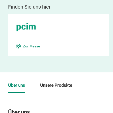
Finden Sie uns hier
Zur Messe
Über uns
Unsere Produkte
Über uns
Un