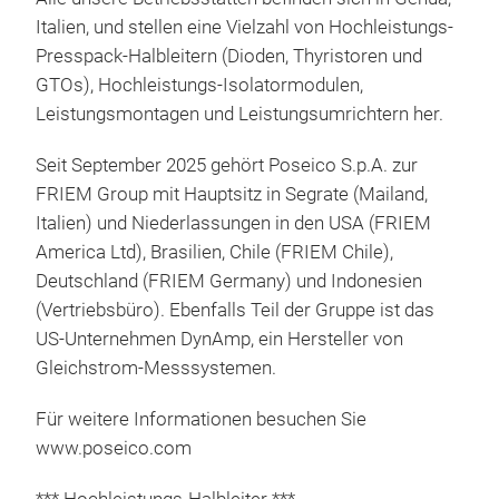
find
Italien, und stellen eine Vielzahl von Hochleistungs-
http
Presspack-Halbleitern (Dioden, Thyristoren und
com
GTOs), Hochleistungs-Isolatormodulen,
Lad
Leistungsmontagen und Leistungsumrichtern her.
heru
htt
Seit September 2025 gehört Poseico S.p.A. zur
con
FRIEM Group mit Hauptsitz in Segrate (Mailand,
Italien) und Niederlassungen in den USA (FRIEM
America Ltd), Brasilien, Chile (FRIEM Chile),
Deutschland (FRIEM Germany) und Indonesien
(Vertriebsbüro). Ebenfalls Teil der Gruppe ist das
US-Unternehmen DynAmp, ein Hersteller von
Gleichstrom-Messsystemen.
Für weitere Informationen besuchen Sie
www.poseico.com