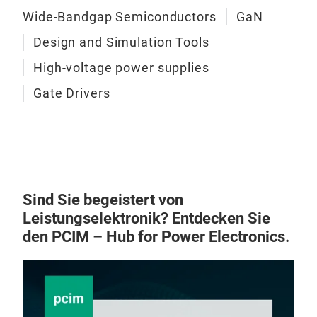
Spa
Kon
hoch
Wide-Bandgap Semiconductors
GaN
tec
Kons
Weni
wodu
750
bere
Last
Design and Simulation Tools
Lade
Die 
effi
Str
GaN
High-voltage power supplies
Baut
effi
Effi
Gate Drivers
von 
Sili
die 
Meh
weit
bed
Inn
kons
erwe
Aut
Umw
reif
750
biet
die
Die 
für 
Bra
Sind Sie begeistert von
900 
Indu
Leis
Aut
Leistungselektronik? Entdecken Sie
Lösu
Anw
Anw
den PCIM – Hub for Power Electronics.
Elec
Batt
erfo
Haus
spec
Stuf
Inn
Elec
Plat
Flu
aut
Effi
750
leve
zu h