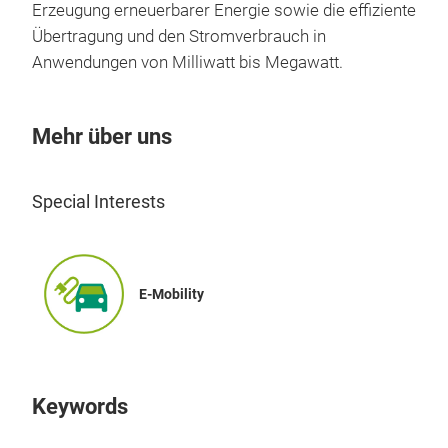
Erzeugung erneuerbarer Energie sowie die effiziente
Inn
Übertragung und den Stromverbrauch in
CV-
Anwendungen von Milliwatt bis Megawatt.
Ket
Inn
Aus
Mehr über uns
ode
Die
sin
Special Interests
um 
Kom
Wär
E-Mobility
betr
Einz
Pow
Umw
Elim
vers
Bis 
Powi
Wär
Geri
entw
Hera
Wen
Keywords
Pow
reg
Bis 
Sili
Bes