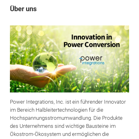
Über uns
Un
Ein
Power Integrations, Inc. ist ein führender Innovator
im Bereich Halbleitertechnologien für die
Ein
Hochspannungsstromumwandlung. Die Produkte
Inno
des Unternehmens sind wichtige Bausteine ​​im
Flug
Ökostrom-Ökosystem und ermöglichen die
Meh