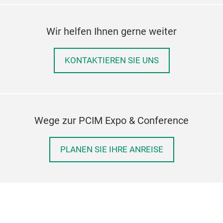
basi
C-k
Wir helfen Ihnen gerne weiter
Desi
Opti
wied
KONTAKTIEREN SIE UNS
mikr
Inte
wich
stre
Wege zur PCIM Expo & Conference
Brid
von
brei
PLANEN SIE IHRE ANREISE
Wär
Flü
Verb
Was
Die