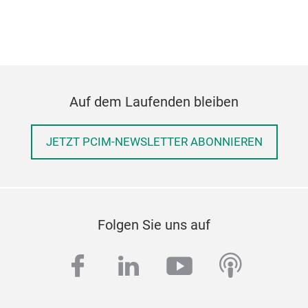
Zert
BLD
ver
Trei
dies
Auf dem Laufenden bleiben
Stan
Net
Ion
JETZT PCIM-NEWSLETTER ABONNIEREN
Pow
Euro
Bri
erm
Folgen Sie uns auf
EU E
ICs
facebook
linkedin
youtube
podcas
weit
fort
Leis