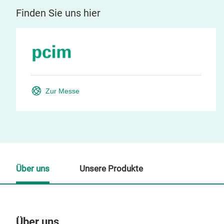
Finden Sie uns hier
Zur Messe
Über uns
Unsere Produkte
Über uns
Un