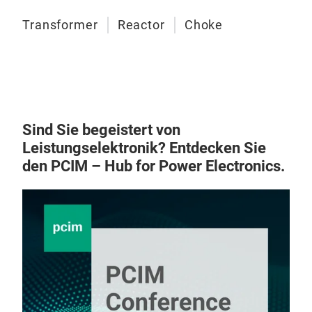
Transformer
Reactor
Choke
Sind Sie begeistert von
Leistungselektronik? Entdecken Sie
den PCIM – Hub for Power Electronics.
Con
Rate
Cap
lmp
Con