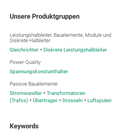
Unsere Produktgruppen
Leistungshalbleiter, Bauelemente, Module und
Diskrete Halbleiter
Rea
Gleichrichter
Diskrete Leistungshalbleiter
Syst
Power Quality
ind
Spannungskonstanthalter
50/
coo
Passive Bauelemente
prod
Stromwandler
Transformatoren
noi
(Trafos)
Übertrager
Drosseln
Luftspulen
M
Keywords