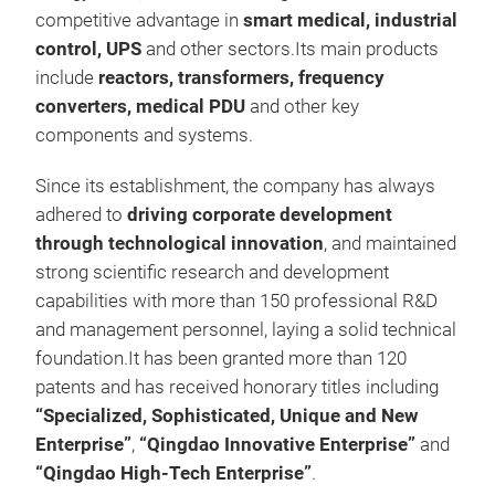
Pro
competitive advantage in
smart medical, industrial
138
control, UPS
and other sectors.Its main products
Rate
include
reactors, transformers, frequency
5uH
converters, medical PDU
and other key
Insu
components and systems.
C3.
Since its establishment, the company has always
M
adhered to
driving corporate development
through technological innovation
, and maintained
strong scientific research and development
capabilities with more than 150 professional R&D
and management personnel, laying a solid technical
foundation.It has been granted more than 120
patents and has received honorary titles including
“Specialized, Sophisticated, Unique and New
Enterprise”
,
“Qingdao Innovative Enterprise”
and
“Qingdao High-Tech Enterprise”
.