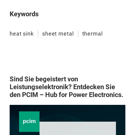
Küh
Küh
Keywords
Kun
heat sink
sheet metal
thermal
Sind Sie begeistert von
Leistungselektronik? Entdecken Sie
Ble
den PCIM – Hub for Power Electronics.
Ble
Kun