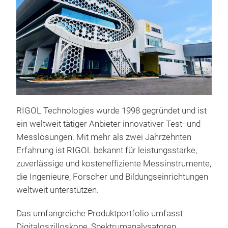
RIGOL Technologies wurde 1998 gegr
ü
ndet und ist
ein weltweit t
ä
tiger Anbieter innovativer Test- und
Messl
ö
sungen. Mit mehr als zwei Jahrzehnten
Erfahrung ist RIGOL bekannt f
ü
r leistungsstarke,
zuverl
ä
ssige und kosteneffiziente Messinstrumente,
die Ingenieure, Forscher und Bildungseinrichtungen
weltweit unterst
ü
tzen.
Das umfangreiche Produktportfolio umfasst
Digitaloszilloskope, Spektrumanalysatoren,