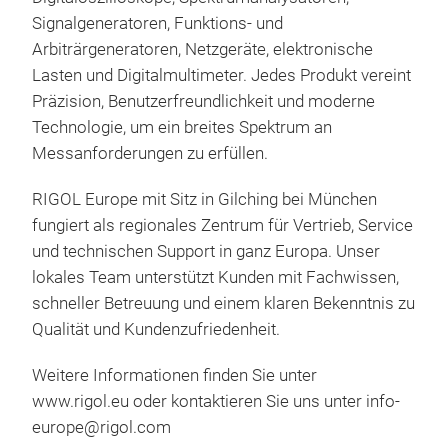
Signalgeneratoren, Funktions- und
Arbitr
ä
rgeneratoren, Netzger
ä
te, elektronische
Lasten und Digitalmultimeter. Jedes Produkt vereint
Pr
ä
zision, Benutzerfreundlichkeit und moderne
Technologie, um ein breites Spektrum an
Messanforderungen zu erf
ü
llen.
RIGOL Europe mit Sitz in Gilching bei M
ü
nchen
fungiert als regionales Zentrum f
ü
r Vertrieb, Service
und technischen Support in ganz Europa. Unser
lokales Team unterst
ü
tzt Kunden mit Fachwissen,
schneller Betreuung und einem klaren Bekenntnis zu
Qualit
ä
t und Kundenzufriedenheit.
Weitere Informationen finden Sie unter
www.rigol.eu oder kontaktieren Sie uns unter info-
europe@rigol.com