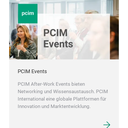
5060
„RY7
mm),
eine
Produ
(RDS
Ta=25
bei e
Betr
zwis
das n
die 
unter
PCIM Events
Serve
letztli
Prod
PCIM After-Work Events bieten
in A
Networking und Wissensaustausch. PCIM
ausbauen. Anwendungsbeisp
International eine globale Plattformen für
Hot-
Indu
Innovation und Marktentwicklung.
Elek
Batt
Guid
Einheiten) 12 t