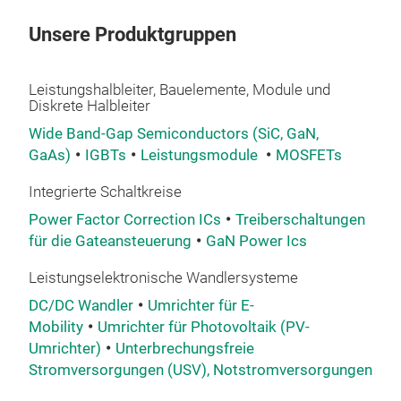
von
Unsere Produktgruppen
Inst
Indu
des
ROH
Leistungshalbleiter, Bauelemente, Module und
bra
zwei
Diskrete Halbleiter
Kur
Haup
Wide Band-Gap Semiconductors (SiC, GaN,
1200
Scha
GaAs)
IGBTs
Leistungsmodule
MOSFETs
Wir
Kraf
Integrierte Schaltkreise
Indu
Power Factor Correction ICs
Treiberschaltungen
qual
für die Gateansteuerung
GaN Power Ics
für 
Leistungselektronische Wandlersysteme
Bau
geri
DC/DC Wandler
Umrichter für E-
Mobility
Umrichter für Photovoltaik (PV-
Sie 
Umrichter)
Unterbrechungsfreie
Fah
Stromversorgungen (USV), Notstromversorgungen
heiz
Die 