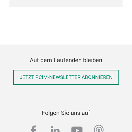
http
sign
AI s
http
25_n
New 
Perf
http
01_n
Auf dem Laufenden bleiben
JETZT PCIM-NEWSLETTER ABONNIEREN
Folgen Sie uns auf
facebook
linkedin
youtube
podcas