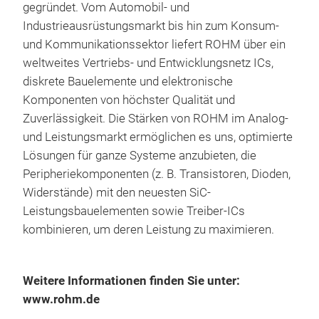
gegründet. Vom Automobil- und
ROHM
Industrieausrüstungsmarkt bis hin zum Konsum-
18moh
Ebenf
und Kommunikationssektor liefert ROHM über ein
28moh
weltweites Vertriebs- und Entwicklungsnetz ICs,
Gene
Gener
diskrete Bauelemente und elektronische
merri
Komponenten von höchster Qualität und
Minia
Zuverlässigkeit. Die Stärken von ROHM im Analog-
Stro
Span
und Leistungsmarkt ermöglichen es uns, optimierte
erfo
Lösungen für ganze Systeme anzubieten, die
Desi
Peripheriekomponenten (z. B. Transistoren, Dioden,
Strom
zune
Widerstände) mit den neuesten SiC-
Leis
Leistungsbauelementen sowie Treiber-ICs
nun 
an. 
kombinieren, um deren Leistung zu maximieren.
Ausb
Klass
eine
Weitere Informationen finden Sie unter:
Varia
eine
www.rohm.de
Lösu