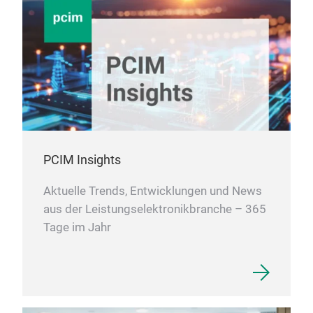
ROHM
entwi
6,0 
eigne
48-V-
Strom
rasa
die N
verbe
in H
brei
Überl
PCIM Insights
zu ge
und 
Aktuelle Trends, Entwicklungen und News
der 
aus der Leistungselektronikbranche – 365
über
erfo
Tage im Jahr
Stro
dies
Angeb
Swap-
Mark
verf