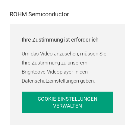
ROH
GaN H
PIN A
smal
ROHM Semiconductor
sind
Cooli
TRCD
Inte
Modu
zusa
einzi
Tra
Ihre Zustimmung ist erforderlich
Leis
wurd
Inte
Stru
Contr
Um das Video anzusehen, müssen Sie
Produ
redu
Ihre Zustimmung zu unserem
Tote
MOS
Entwicklung. Für wei
Brightcove-Videoplayer in den
unse
Eins
Datenschutzeinstellungen geben.
http
bran
Indu
höhe
Basi
COOKIE-EINSTELLUNGEN
Auto
Glei
*Pro
VERWALTEN
von 
der 
ver
Einp
durc