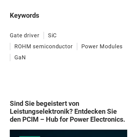
RGA
Keywords
RGA
dis
247N
Gate driver
SiC
– un
ROHM semiconductor
Power Modules
die 
Neu
neue
GaN
ROH
der 
"HSD
hohe
MOS
nied
120
Kurz
verf
Bau
Konf
Kurz
Sind Sie begeistert von
Isol
geri
Leistungselektronik? Entdecken Sie
Anw
hohe
den PCIM – Hub for Power Electronics.
einz
erfü
Konf
Baue