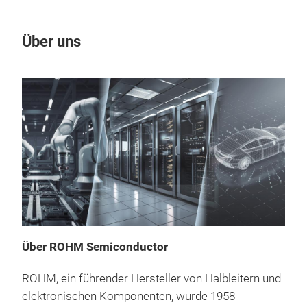
Über uns
Un
Über ROHM Semiconductor
ROHM, ein führender Hersteller von Halbleitern und
GaN
elektronischen Komponenten, wurde 1958