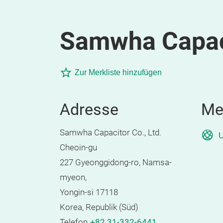
Samwha Capaci
Zur Merkliste hinzufügen
Adresse
Me
Samwha Capacitor Co., Ltd.
U
Cheoin-gu
227 Gyeonggidong-ro, Namsa-
myeon,
Yongin-si 17118
Korea, Republik (Süd)
Telefon
+82 31-332-6441