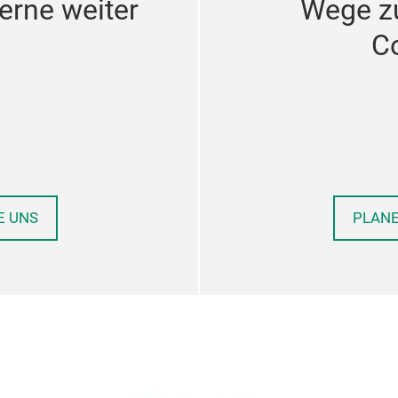
erne weiter
Wege z
C
E UNS
PLANE