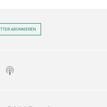
ETTER ABONNIEREN
n
utube
podcast