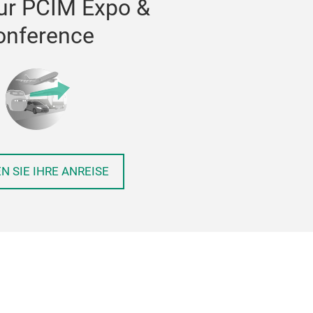
ur PCIM Expo &
onference
N SIE IHRE ANREISE