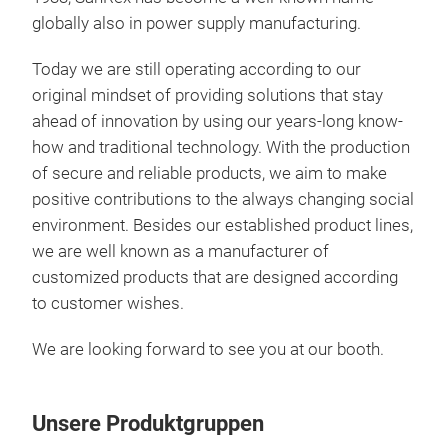
globally also in power supply manufacturing.
One 
pow
Today we are still operating according to our
fami
original mindset of providing solutions that stay
supp
ahead of innovation by using our years-long know-
The
how and traditional technology. With the production
pro
Appl
of secure and reliable products, we aim to make
Indu
positive contributions to the always changing social
Inve
environment. Besides our established product lines,
Mot
we are well known as a manufacturer of
Size
customized products that are designed according
pack
to customer wishes.
Tec
Diod
We are looking forward to see you at our booth.
pac
even
capa
Unsere Produktgruppen
the 