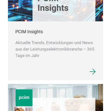
insu
the 
a si
enti
4-Pi
PCIM Insights
sour
swit
Aktuelle Trends, Entwicklungen und News
prod
aus der Leistungselektronikbranche – 365
500
Tage im Jahr