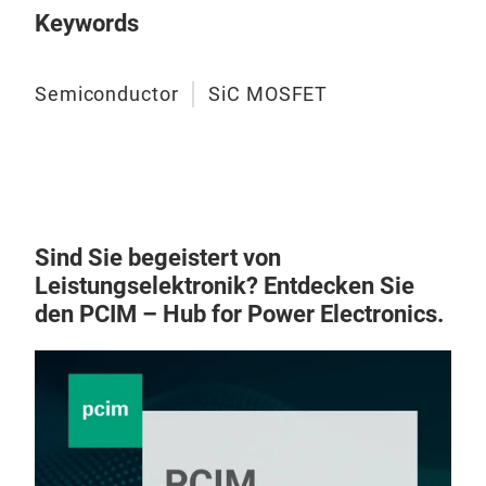
tech
Keywords
prod
Indu
Semiconductor
SiC MOSFET
Hig
Sind Sie begeistert von
Leistungselektronik? Entdecken Sie
den PCIM – Hub for Power Electronics.
No 
SiC
SanR
FMG
a c