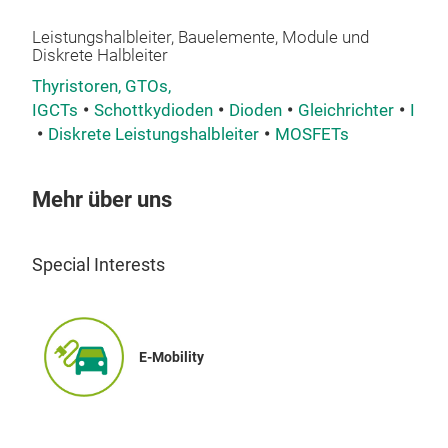
Top-
Leistungshalbleiter, Bauelemente, Module und
long
Diskrete Halbleiter
Our 
Thyristoren, GTOs,
tech
IGCTs
Schottkydioden
Dioden
Gleichrichter
IGBT
Diskrete Leistungshalbleiter
MOSFETs
San
Mehr über uns
Wit
170
powe
Special Interests
SiC
the
reli
temp
E-Mobility
resi
(Fly
pac