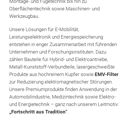
Montage- und Fügetechnik bis hin zu
EMV
Oberflächentechnik sowie Maschinen- und
Werkzeugbau.
EMV 
Vert
Unsere Lösungen für E-Mobilität,
lei
Leistungselektronik und Energiespeicherung
Stör
entstehen in enger Zusammenarbeit mit führenden
Modu
Unternehmen und Forschungsinstituten. Dazu
Kap
zählen Bauteile für Hybrid- und Elektroantriebe,
hoch
Metall-Kunststoff-Verbundteile, lasergeschweißte
Fun
Produkte aus hochreinem Kupfer sowie
EMV-Filter
gewä
zur Reduzierung elektromagnetischer Störungen.
Unsere Premiumprodukte finden Anwendung in der
Automobilindustrie, Medizintechnik sowie Elektro-
und Energietechnik – ganz nach unserem Leitmotiv:
„Fortschritt aus Tradition“
.