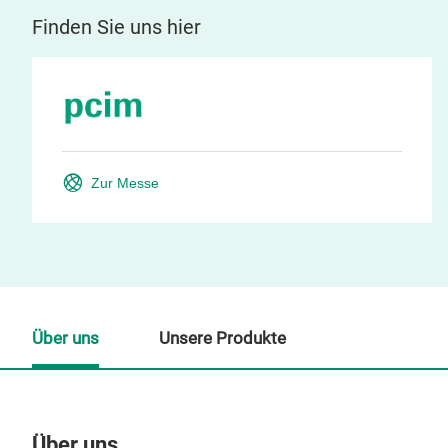
Finden Sie uns hier
Zur Messe
Über uns
Unsere Produkte
Über uns
Un