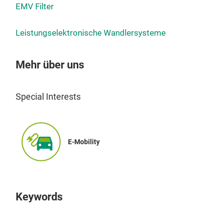
EMV Filter
Leistungselektronische Wandlersysteme
Mehr über uns
Special Interests
Zwi
Sie 
Zwis
E-Mobility
Sie 
Spa
Obe
Zwi
Keywords
dien
Kon