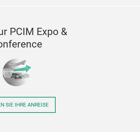
ur PCIM Expo &
onference
N SIE IHRE ANREISE