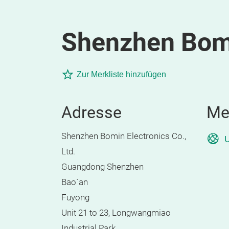
Shenzhen Bomin
Zur Merkliste hinzufügen
Adresse
Me
Shenzhen Bomin Electronics Co.,
U
Ltd.
Guangdong Shenzhen
Bao`an
Fuyong
Unit 21 to 23, Longwangmiao
Industrial Park,