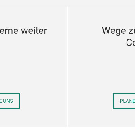
erne weiter
Wege z
C
E UNS
PLANE