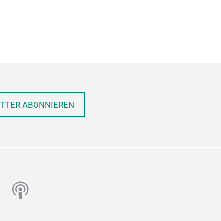
ETTER ABONNIEREN
n
utube
podcast