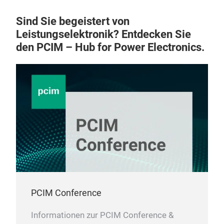
Sind Sie begeistert von
Leistungselektronik? Entdecken Sie
den PCIM – Hub for Power Electronics.
MS
Volt
Pac
PCIM Conference
Informationen zur PCIM Conference &