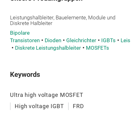
Leistungshalbleiter, Bauelemente, Module und
Diskrete Halbleiter
Bipolare
Transistoren
Dioden
Gleichrichter
IGBTs
Leistun
Diskrete Leistungshalbleiter
MOSFETs
MS
Volt
Keywords
Pac
Ultra high voltage MOSFET
High voltage IGBT
FRD