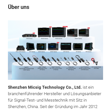
Über uns
Un
M
Test
Shenzhen Micsig Technology Co., Ltd.
ist ein
Anw
branchenführender Hersteller und Lösungsanbieter
Mic
für Signal-Test- und Messtechnik mit Sitz in
Test
Shenzhen, China. Seit der Gründung im Jahr 2012