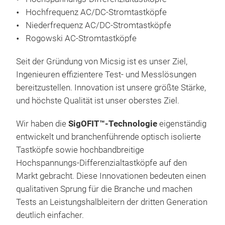
Kanä
Hochfrequenz AC/DC-Stromtastköpfe
Oszi
M
Niederfrequenz AC/DC-Stromtastköpfe
opti
Rogowski AC-Stromtastköpfe
GHz)
zu 
Seit der Gründung von Micsig ist es unser Ziel,
Stro
Ingenieuren effizientere Test- und Messlösungen
Nie
bereitzustellen. Innovation ist unsere größte Stärke,
100
und höchste Qualität ist unser oberstes Ziel.
zu 1
Wir haben die
SigOFIT™-Technologie
eigenständig
entwickelt und branchenführende optisch isolierte
Tastköpfe sowie hochbandbreitige
Hochspannungs-Differenzialtastköpfe auf den
Markt gebracht. Diese Innovationen bedeuten einen
qualitativen Sprung für die Branche und machen
SigO
Tests an Leistungshalbleitern der dritten Generation
MO
deutlich einfacher.