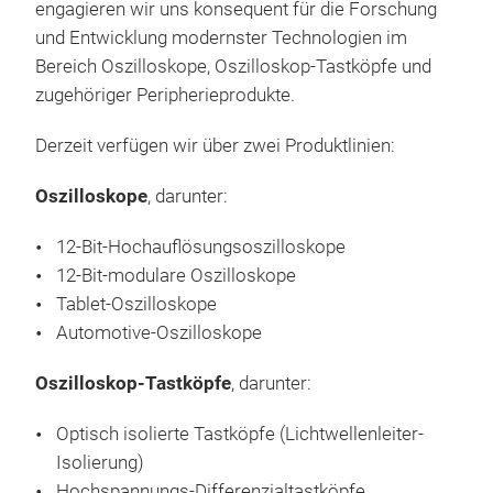
Anw
engagieren wir uns konsequent für die Forschung
und Entwicklung modernster Technologien im
Bereich Oszilloskope, Oszilloskop-Tastköpfe und
zugehöriger Peripherieprodukte.
Derzeit verfügen wir über zwei Produktlinien:
Oszilloskope
, darunter:
12-Bit-Hochauflösungsoszilloskope
12-Bit-modulare Oszilloskope
Inde
Tablet-Oszilloskope
Tas
Automotive-Oszilloskope
Dies
Oszilloskop-Tastköpfe
, darunter:
wir 
daru
Optisch isolierte Tastköpfe (Lichtwellenleiter-
zu 1
Isolierung)
12-B
Hochspannungs-Differenzialtastköpfe