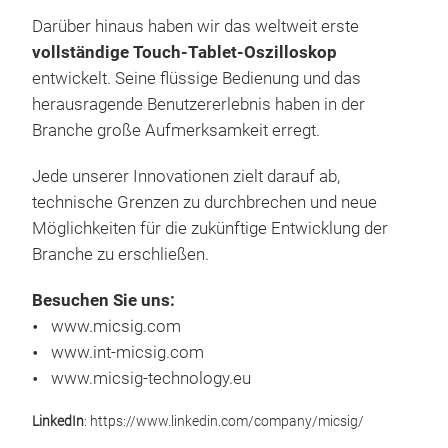
Die 
Darüber hinaus haben wir das weltweit erste
Gene
vollständige Touch-Tablet-Oszilloskop
– b
entwickelt. Seine flüssige Bedienung und das
bis
herausragende Benutzererlebnis haben in der
von 
Branche große Aufmerksamkeit erregt.
exkl
erre
Jede unserer Innovationen zielt darauf ab,
Gle
technische Grenzen zu durchbrechen und neue
bis 
Möglichkeiten für die zukünftige Entwicklung der
Isol
Branche zu erschließen.
extr
Besuchen Sie uns:
mVrm
www.micsig.com
Sig
www.int-micsig.com
Band
www.micsig-technology.eu
dien
Sig
LinkedIn
: https://www.linkedin.com/company/micsig/