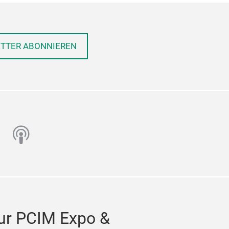
ETTER ABONNIEREN
n
utube
podcast
ur PCIM Expo &