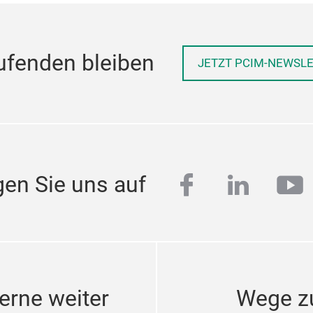
ufenden bleiben
JETZT PCIM-NEWSL
facebook
linkedi
yo
gen Sie uns auf
erne weiter
Wege z