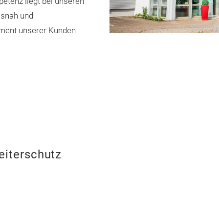
tenz liegt bei unseren
isnah und
stment unserer Kunden
eiterschutz