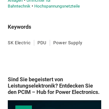
Anlagen
Umrichter für
Bahntechnik
Hochspannungsnetzteile
Keywords
Hig
Fro
SK Electric
PDU
Power Supply
and 
Indu
devi
Sind Sie begeistert von
Leistungselektronik? Entdecken Sie
den PCIM – Hub for Power Electronics.