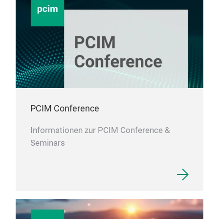
Hig
PCIM Conference
High
tank
Informationen zur PCIM Conference &
freq
Seminars
inve