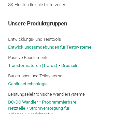
Com
SK Electric flexible Lieferzeiten.
powe
Ethe
Unsere Produktgruppen
for 
driv
Entwicklungs- und Testtools
Entwicklungsumgebungen für Testsysteme
Passive Bauelemente
Transformatoren (Trafos)
Drosseln
Baugruppen und Teilsysteme
Gehäusetechnologie
Leistungselektronische Wandlersysteme
DC/DC Wandler
Programmierbare
Netzteile
Stromversorgung für