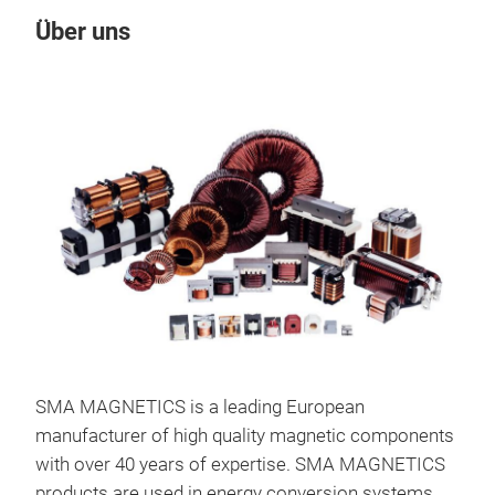
Über uns
Un
SMA MAGNETICS is a leading European
manufacturer of high quality magnetic components
with over 40 years of expertise. SMA MAGNETICS
products are used in energy conversion systems