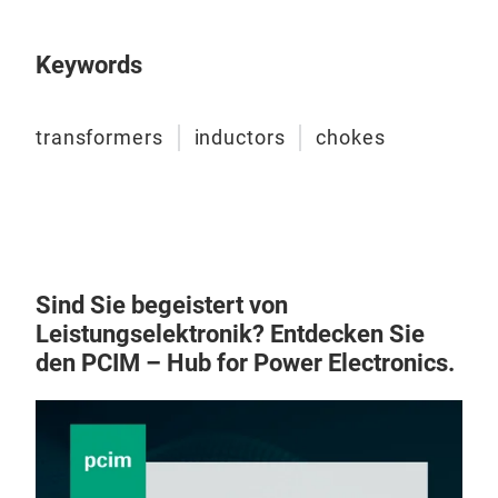
Keywords
transformers
inductors
chokes
Pow
Sind Sie begeistert von
Leistungselektronik? Entdecken Sie
PCB
den PCIM – Hub for Power Electronics.
appl
Desi
140k
app
up t