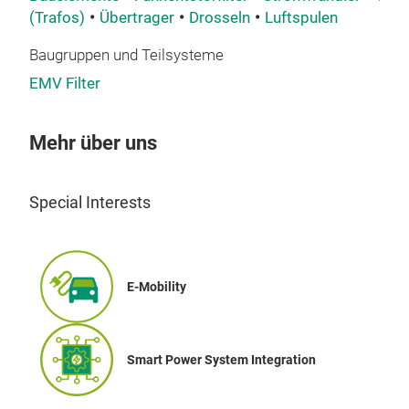
(Trafos)
Übertrager
Drosseln
Luftspulen
Baugruppen und Teilsysteme
EMV Filter
Hig
Wide
Mehr über uns
sign
tran
tran
Special Interests
LLC.
sys
E-Mobility
Smart Power System Integration