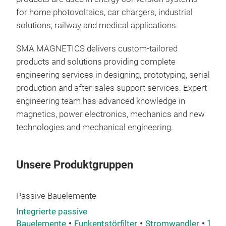
for home photovoltaics, car chargers, industrial
solutions, railway and medical applications.
Com
Fami
SMA MAGNETICS delivers custom-tailored
offe
products and solutions providing complete
rat
engineering services in designing, prototyping, serial
magn
production and after-sales support services. Expert
the 
engineering team has advanced knowledge in
curr
magnetics, power electronics, mechanics and new
technologies and mechanical engineering.
Unsere Produktgruppen
Passive Bauelemente
Integrierte passive
Bauelemente
Funkentstörfilter
Stromwandler
Tran