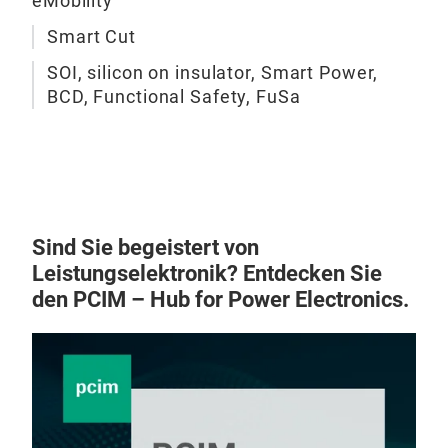
eMobility
elec
Smart Cut
sust
elec
SOI, silicon on insulator, Smart Power,
Epi-
BCD, Functional Safety, FuSa
The 
15
manu
Ultr
unl
.Soi
comb
subs
Sind Sie begeistert von
gene
Leistungselektronik? Entdecken Sie
more
den PCIM – Hub for Power Electronics.
frie
Aut
engi
sili
Powe
appl
dec
a ke