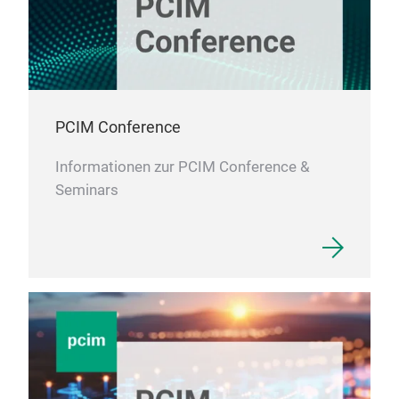
Spec
thin
Enab
blo
High
Enab
the 
PCIM Conference
High
Informationen zur PCIM Conference &
of 
Seminars