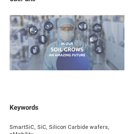
Aut
Keywords
Subs
Our 
SmartSiC, SiC, Silicon Carbide wafers,
for 