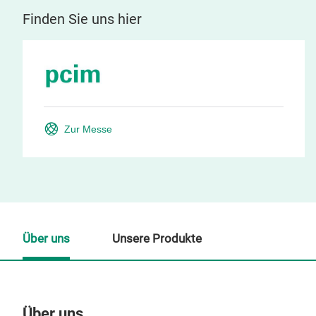
Finden Sie uns hier
Zur Messe
Über uns
Unsere Produkte
Über uns
Un