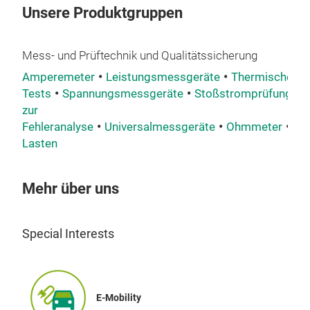
Unsere Produktgruppen
Mess- und Prüftechnik und Qualitätssicherung
Amperemeter
Leistungsmessgeräte
Thermische
Tests
Spannungsmessgeräte
Stoßstromprüfung
T
zur
Fehleranalyse
Universalmessgeräte
Ohmmeter
Im
Lasten
Mehr über uns
Special Interests
E-Mobility