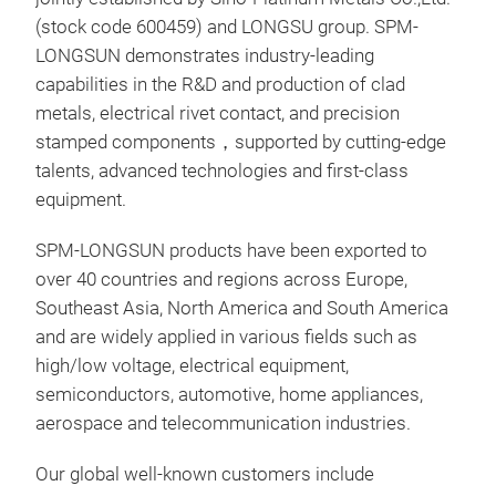
Dur
(stock code 600459) and LONGSU group. SPM-
mech
LONGSUN demonstrates ‌industry-leading
Leit
capabilities‌ in the R&D and production of clad
Auto
metals‌, ‌electrical rivet contact‌, and ‌precision
Tel
stamped components‌
，
supported by cutting-edge
eing
talent
s
, advanced technologies and first-class
equipment.
SPM-LONGSUN products have been exported to
over 40 countries and regions across Europe,
Southeast Asia, North America and South America
and are widely applied in various fields such as
high/low voltage, electrical equipment,
semiconductors, automotive, home appliances,
Nie
aerospace and telecommunication industries.
SPM-
Our global well-known customers include
ver