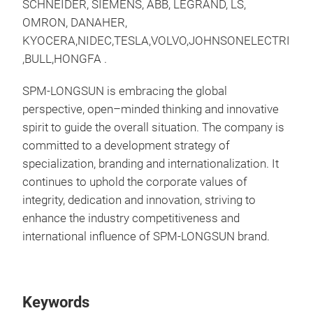
SCHNEIDER, SIEMENS, ABB, LEGRAND, LS
,
Legi
OMRON, DANAHER,
For
KYOCERA,NIDEC,TESLA
,
VOLVO,JOHNSONELECTRIC,CH
von
,
BULL,HONGFA .
Komp
Prod
SPM-LONGSUN is embracing the global
erhe
perspective, open–minded thinking and innovative
trad
spirit to guide the overall situation. The company is
herz
committed to a development strategy of
specialization, branding and internationalization. It
continues to uphold the corporate values of
integrity, dedication and innovation, striving to
enhance the industry competitiveness and
international influence of SPM-LONGSUN brand.
Ele
Elek
Keywords
Tech