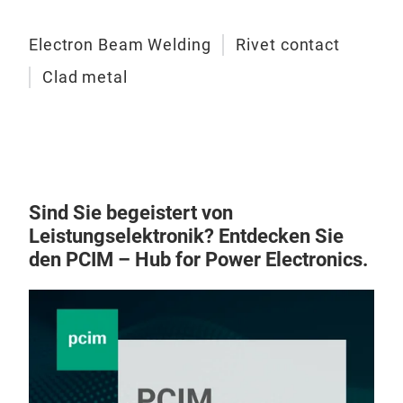
Vak
Vak
Electron Beam Welding
Rivet contact
ents
Clad metal
sorg
elek
Meta
und
Sind Sie begeistert von
Leistungselektronik? Entdecken Sie
den PCIM – Hub for Power Electronics.