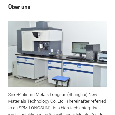
Über uns
Un
Ver
Sino-Platinum Metals Longsun (Shanghai) New
Clad
Materials Technology Co, Ltd.
（
hereinafter referred
verb
to as SPM-LONGSUN
）
is a high-tech enterprise
biet
jointly established by Sino-Platinum Metals Co.,Ltd.