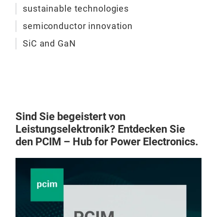
mate
sustainable technologies
MOS
semiconductor innovation
V vo
offe
SiC and GaN
feat
comb
area
1200
pac
Sind Sie begeistert von
Leistungselektronik? Entdecken Sie
den PCIM – Hub for Power Electronics.
Sili
The 