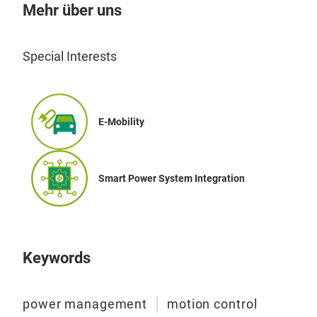
inte
Mehr über uns
MOS
modu
Special Interests
wide
perf
low 
swit
E-Mobility
ind
comp
MOS
Smart Power System Integration
sid
indu
com
1200
Keywords
Sili
Brin
power management
motion control