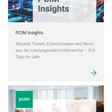
gate
ACE
MOS
prod
by 
PCIM Insights
whil
ensu
Aktuelle Trends, Entwicklungen und News
Diff
aus der Leistungselektronikbranche – 365
and 
Tage im Jahr
comb
driv
powe