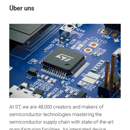
Über uns
Un
STP
MAS
At ST, we are 48,000 creators and makers of
semiconductor technologies mastering the
GaN
semiconductor supply chain with state-of-the-art
that
manufacturing facilities. An integrated device