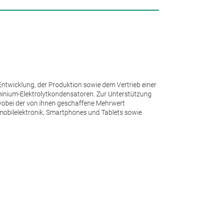
Unsere
Entwicklung, der Produktion sowie dem Vertrieb einer
uminium-Elektrolytkondensatoren.
Zur Unterstützung
 wobei der von ihnen geschaffene Mehrwert
mobilelektronik, Smartphones und Tablets sowie