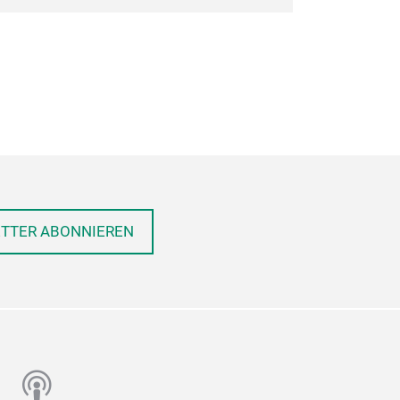
ETTER ABONNIEREN
n
utube
podcast