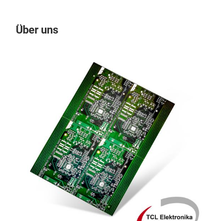
Über uns
Un
Hea
Schw