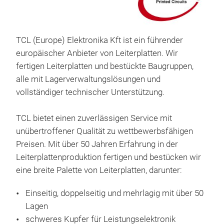
Lei
Für
TCL (Europe) Elektronika Kft ist ein führender
Leit
europäischer Anbieter von Leiterplatten. Wir
Jahr
erh
fertigen Leiterplatten und bestückte Baugruppen,
herg
the
alle mit Lagerverwaltungslösungen und
Kupf
höh
vollständiger technischer Unterstützung.
Anwe
Fest
Löc
TCL bietet einen zuverlässigen Service mit
Leit
Verw
unübertroffener Qualität zu wettbewerbsfähigen
in d
ihre
Preisen. Mit über 50 Jahren Erfahrung in der
schw
ohne
Leiterplattenproduktion fertigen und bestücken wir
Prod
redu
eine breite Palette von Leiterplatten, darunter:
von 
meh
Einseitig, doppelseitig und mehrlagig mit über 50
Sch
Lagen
Wir 
star
schweres Kupfer für Leistungselektronik
schw
eine
Cera