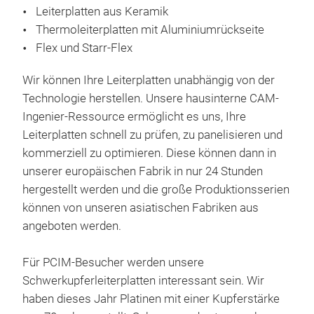
Leiterplatten aus Keramik
Lag
dabe
Leit
Thermoleiterplatten mit Aluminiumrückseite
übe
Flex und Starr-Flex
Leit
On-B
Die 
schw
Kupf
Wir können Ihre Leiterplatten unabhängig von der
den
plat
Technologie herstellen. Unsere hausinterne CAM-
Mate
Bei
Ingenier-Ressource ermöglicht es uns, Ihre
Leit
herv
Lei
Leiterplatten schnell zu prüfen, zu panelisieren und
den 
zu 
Desi
kommerziell zu optimieren. Diese können dann in
Isol
höh
könn
unserer europäischen Fabrik in nur 24 Stunden
Wärm
nie
Stro
hergestellt werden und die große Produktionsserien
durc
Rich
können von unseren asiatischen Fabriken aus
Die 
Hoc
anb
TCL 
angeboten werden.
Mögl
(Alu
Was
(Sil
Für PCIM-Besucher werden unsere
che
Schwerkupferleiterplatten interessant sein. Wir
kei
MCP
haben dieses Jahr Platinen mit einer Kupferstärke
MCP