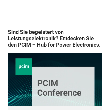
DAS
Dies
sowo
der 
Wär
Sind Sie begeistert von
ermö
Leistungselektronik? Entdecken Sie
Bau
den PCIM – Hub for Power Electronics.
den
ther
die 
Mate
Mar
DIE
In d
aus
dick