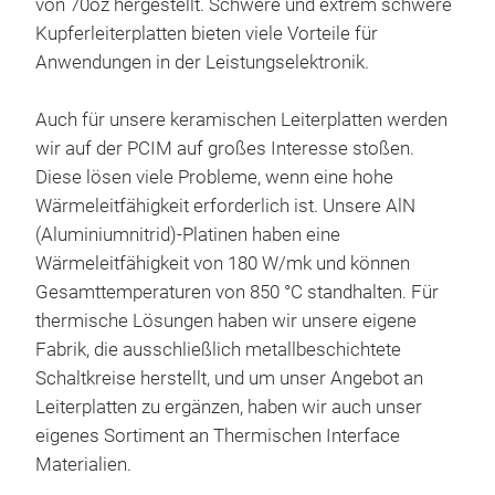
von 70oz hergestellt. Schwere und extrem schwere
Kupferleiterplatten bieten viele Vorteile für
TCL
Anwendungen in der Leistungselektronik.
(Met
MPCB
Auch für unsere keramischen Leiterplatten werden
(Ins
wir auf der PCIM auf großes Interesse stoßen.
dies
Diese lösen viele Probleme, wenn eine hohe
Prob
Wärmeleitfähigkeit erforderlich ist. Unsere AlN
der 
(Aluminiumnitrid)-Platinen haben eine
redu
Wärmeleitfähigkeit von 180 W/mk und können
wur
Gesamttemperaturen von 850 °C standhalten. Für
thermische Lösungen haben wir unsere eigene
Der 
Fabrik, die ausschließlich metallbeschichtete
meta
Schaltkreise herstellt, und um unser Angebot an
Leit
Leiterplatten zu ergänzen, haben wir auch unser
trad
eigenes Sortiment an Thermischen Interface
der 
Materialien.
Isol