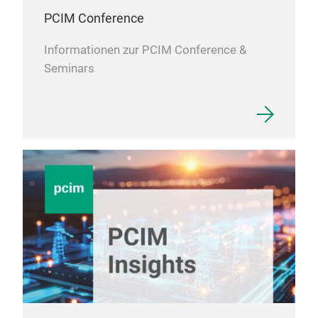
sehr
PCIM Conference
perf
Wär
Informationen zur PCIM Conference &
Seminars
TCL 
Groß