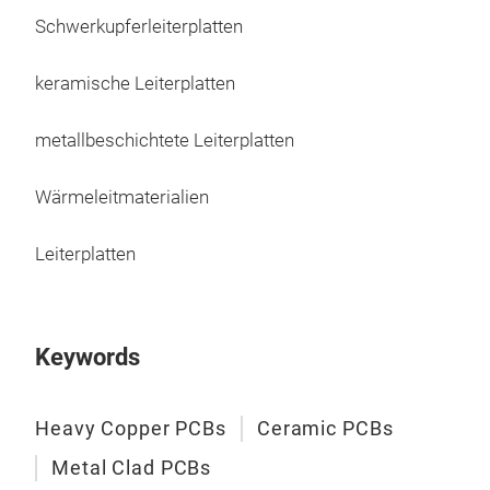
ist 
Schwerkupferleiterplatten
Wärm
All
keramische Leiterplatten
ermö
metallbeschichtete Leiterplatten
Das 
meta
Wärmeleitmaterialien
best
Diel
Leiterplatten
DIE
Dies
Keywords
das 
Leit
wird
Heavy Copper PCBs
Ceramic PCBs
sei
Metal Clad PCBs