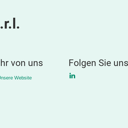
r.l.
hr von uns
Folgen Sie un
LinkedIn
nsere Website