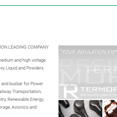
TION LEADING COMPANY
 medium and high voltage
oxy Liquid and Powders
and busbar for Power
ailway Transportation,
ustry, Renewable Energy,
orage, Avionics and