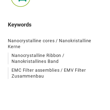
EMV
Keywords
Wir
Filt
Werk
Nanocrystalline cores / Nanokristalline
Kerne
Lösu
Kund
Nanocrystalline Ribbon /
die 
Nanokristallines Band
OBC
EMC Filter assemblies / EMV Filter
Inte
Zusammenbau
Filt