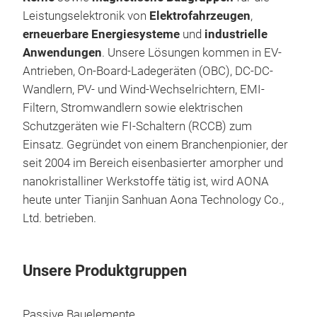
Werk
Leistungselektronik von
Elektrofahrzeugen
,
kont
erneuerbare Energiesysteme
und
industrielle
eine
Anwendungen
. Unsere Lösungen kommen in EV-
vere
Perm
Antrieben, On-Board-Ladegeräten (OBC), DC-DC-
und 
Anfa
Wandlern, PV- und Wind-Wechselrichtern, EMI-
erm
Ser
Filtern, Stromwandlern sowie elektrischen
ener
nano
Schutzgeräten wie FI-Schaltern (RCCB) zum
Lei
Einsatz. Gegründet von einem Branchenpionier, der
seit 2004 im Bereich eisenbasierter amorpher und
nanokristalliner Werkstoffe tätig ist, wird AONA
heute unter Tianjin Sanhuan Aona Technology Co.,
Ltd. betrieben.
Unsere Produktgruppen
Nan
Passive Bauelemente