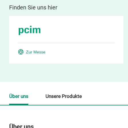
Finden Sie uns hier
Zur Messe
Über uns
Unsere Produkte
Über uns
Un