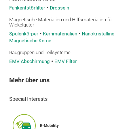
Funkentstörfilter
Drosseln
Nano
hau
Magnetische Materialien und Hilfsmaterialien für
Wickelgüter
Mate
erhä
Spulenkörper
Kernmaterialien
Nanokristalline
Magnetische Kerne
geka
Anwe
Baugruppen und Teilsysteme
kun
EMV Abschirmung
EMV Filter
150
kHz
Pro
Mehr über uns
Special Interests
E-Mobility