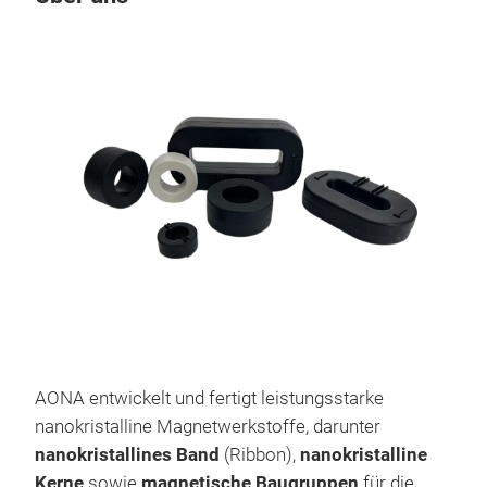
AONA entwickelt und fertigt leistungsstarke
Nan
nanokristalline Magnetwerkstoffe, darunter
Nano
nanokristallines Band
(Ribbon),
nanokristalline
fort
Kerne
sowie
magnetische Baugruppen
für die