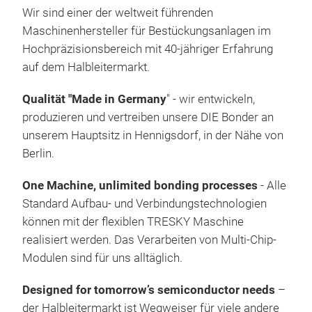
Bond
Wir sind einer der weltweit führenden
Seri
Maschinenhersteller für Bestückungsanlagen im
Arb
Hochpräzisionsbereich mit 40-jähriger Erfahrung
Bond
auf dem Halbleitermarkt.
Plat
Qualität "Made in Germany
" - wir entwickeln,
produzieren und vertreiben unsere DIE Bonder an
unserem Hauptsitz in Hennigsdorf, in der Nähe von
Berlin.
One Machine, unlimited bonding processes
- Alle
Standard Aufbau- und Verbindungstechnologien
können mit der flexiblen TRESKY Maschine
realisiert werden. Das Verarbeiten von Multi-Chip-
Modulen sind für uns alltäglich.
T-8
Designed for tomorrow’s semiconductor needs
–
Das
der Halbleitermarkt ist Wegweiser für viele andere