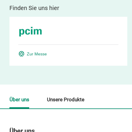
Finden Sie uns hier
Zur Messe
Über uns
Unsere Produkte
Über uns
Un