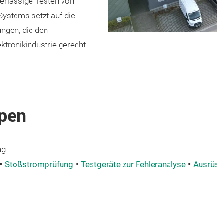
verlässige Testen von
Systems setzt auf die
ungen, die den
tronikindustrie gerecht
pen
ng
Stoßstromprüfung
Testgeräte zur Fehleranalyse
Ausrüs