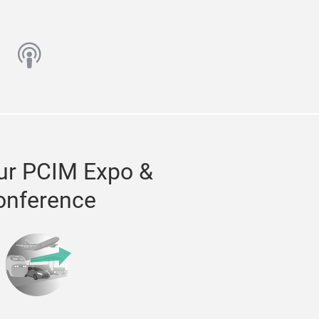
n
utube
podcast
ur PCIM Expo &
onference