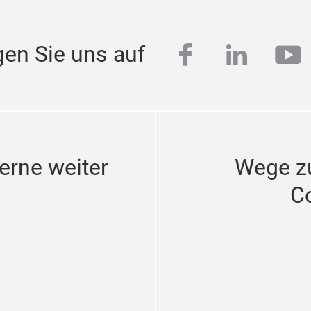
facebook
linkedi
yo
gen Sie uns auf
erne weiter
Wege z
C