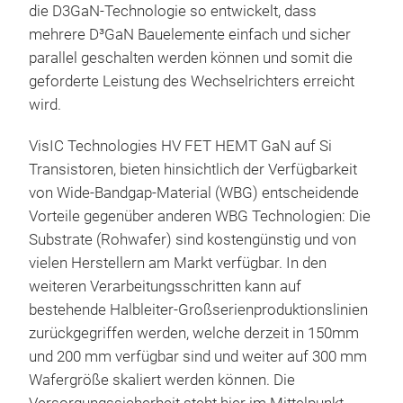
die D3GaN-Technologie so entwickelt, dass
mehrere D³GaN Bauelemente einfach und sicher
7.2
parallel geschalten werden können und somit die
geforderte Leistung des Wechselrichters erreicht
Des
wird.
This
des
VisIC Technologies HV FET HEMT GaN auf Si
tran
Transistoren, bieten hinsichtlich der Verfügbarkeit
perf
von Wide-Bandgap-Material (WBG) entscheidende
redu
Vorteile gegenüber anderen WBG Technologien: Die
num
Substrate (Rohwafer) sind kostengünstig und von
It a
vielen Herstellern am Markt verfügbar. In den
desi
weiteren Verarbeitungsschritten kann auf
dev
bestehende Halbleiter-Großserienproduktionslinien
over
zurückgegriffen werden, welche derzeit in 150mm
powe
und 200 mm verfügbar sind und weiter auf 300 mm
Both
Wafergröße skaliert werden können. Die
avai