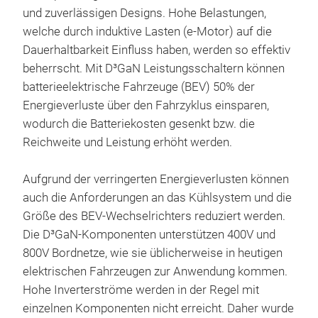
V22
und zuverlässigen Designs. Hohe Belastungen,
welche durch induktive Lasten (e-Motor) auf die
Des
Dauerhaltbarkeit Einfluss haben, werden so effektiv
V22
beherrscht.
Mit D³GaN Leistungsschaltern können
pate
batterieelektrische Fahrzeuge (BEV) 50% der
tran
Energieverluste über den Fahrzyklus einsparen,
RDS(
wodurch die Batteriekosten gesenkt bzw. die
per
Ultr
Reichweite und Leistung erhöht werden.
imp
Kelv
pack
Dep
Aufgrund der verringerten Energieverlusten können
requ
Top 
auch die Anforderungen an das Kühlsystem und die
Volu
No 
Größe des BEV-Wechselrichters reduziert werden.
ensu
low
Die D³GaN-Komponenten unterstützen 400V und
shut
Low
800V Bordnetze, wie sie üblicherweise in heutigen
perf
High
elektrischen Fahrzeugen zur Anwendung kommen.
Driv
Hohe Inverterströme werden in der Regel mit
einzelnen Komponenten nicht erreicht. Daher wurde