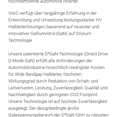
höchsteffiziente automotive Inverter.
a ne
indu
VisIC verfügt über langjährige Erfahrung in der
pla
Entwicklung und Umsetzung leistungsstarker HV
1+,
Halbleiterlösungen, basierend auf neuester und
tech
innovativer Galliumnitrid (GaN) auf Silizium
The 
Technologie.
redu
appl
Unsere patentierte D³GaN-Technologie (Direct Drive
proc
D-Mode GaN) erfüllt alle Anforderungen der
gua
Automobilindustrie hinsichtlich niedrigster Kosten
scal
für Wide Bandgap Halbleiter, höchsten
500
Wirkungsgrad durch Reduktion von Schalt- und
• Ul
Leitverlusten, Leistung, Zuverlässigkeit, Qualität und
Nor
Nachhaltigkeit durch geringsten CO2 Footprint.
cer
Unsere Technologie ist auf höchste Zuverlässigkeit
Dri
ausgelegt. Der designbedingte große
Siz
22m
Gatespannungsbereich der D³GaN führt zu robusten