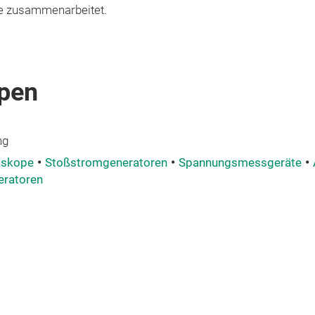
e zusammenarbeitet.
pen
ng
oskope
Stoßstromgeneratoren
Spannungsmessgeräte
eratoren