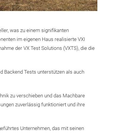
Statisches
ler, was zu einem signifikanten
Semicondu
nenten im eigenen Haus realisierte VXI
STS8760n
nahme der VX Test Solutions (VXTS), die die
Das
STS8760ne
Hochgeschwind
Prüfungen von m
nd Backend Tests unterstützen als auch
hochleistungsf
wie
Dioden
,
MO
echnik zu verschieben und das Machbare
weiten Spannun
Kosteneffizient
sungen zuverlässig funktioniert und ihre
Das System unt
hochvolumige Mu
Reihe von stati
Testkosten.
verfügt über ei
Hohe Präzision
ngeführtes Unternehmen, das mit seinen