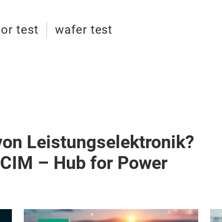
or test
wafer test
von Leistungselektronik?
PCIM – Hub for Power