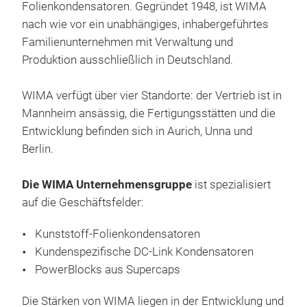
Dop
Folienkondensatoren. Gegründet 1948, ist WIMA
Span
nach wie vor ein unabhängiges, inhabergeführtes
elek
Familienunternehmen mit Verwaltung und
Leis
Produktion ausschließlich in Deutschland.
Batt
aufg
WIMA verfügt über vier Standorte: der Vertrieb ist in
repr
Mannheim ansässig, die Fertigungsstätten und die
Kap
Entwicklung befinden sich in Aurich, Unna und
ang
Berlin.
Lösu
Die WIMA Unternehmensgruppe
ist spezialisiert
auf die Geschäftsfelder:
Kunststoff-Folienkondensatoren
Kundenspezifische DC-Link Kondensatoren
PowerBlocks aus Supercaps
WIM
Die Stärken von WIMA liegen in der Entwicklung und