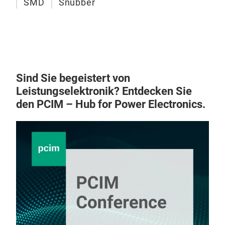
SMD
Snubber
Pol
Anw
rech
Kun
Sind Sie begeistert von
Leistungselektronik? Entdecken Sie
den PCIM – Hub for Power Electronics.