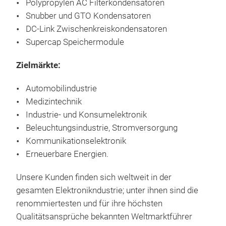
App
Polypropylen AC Filterkondensatoren
Poly
Snubber und GTO Kondensatoren
oder
DC-Link Zwischenkreiskondensatoren
Spa
Supercap Speichermodule
Zielmärkte:
Automobilindustrie
Medizintechnik
Industrie- und Konsumelektronik
Beleuchtungsindustrie, Stromversorgung
Kommunikationselektronik
Erneuerbare Energien.
Unsere Kunden finden sich weltweit in der
gesamten Elektronikndustrie; unter ihnen sind die
renommiertesten und für ihre höchsten
WIM
Qualitätsansprüche bekannten Weltmarktführer