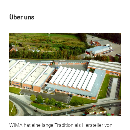
Über uns
Un
WIM
WIM
WIMA hat eine lange Tradition als Hersteller von