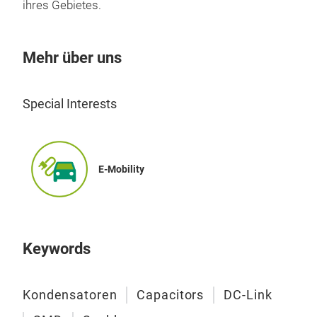
ihres Gebietes.
Poly
Las
Kapa
Mehr über uns
Span
Special Interests
E-Mobility
Keywords
Kondensatoren
Capacitors
DC-Link
WIM