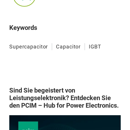
105 
Keywords
Supercapacitor
Capacitor
IGBT
IGB
Geri
Nied
Sind Sie begeistert von
Her
Leistungselektronik? Entdecken Sie
Zuve
den PCIM – Hub for Power Electronics.
zu 1