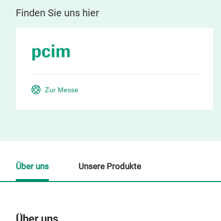
Finden Sie uns hier
Zur Messe
Über uns
Unsere Produkte
Über uns
Un