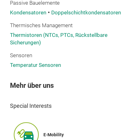
Passive Bauelemente
Kondensatoren
Doppelschichtkondensatoren
Thermisches Management
Thermistoren (NTCs, PTCs, Rückstellbare
Sicherungen)
Meta
Sensoren
Kon
Temperatur Sensoren
Hoh
Unt
Mehr über uns
Hohe
und
Geri
Special Interests
(~1
V/μs
M
Hohe
E-Mobility
Selb