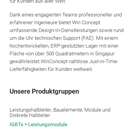
für Kunden aus aller Welt.
Dop
vol
Dank eines engagierten Teams professioneller und
erfahrener Ingenieure bietet Win Concept
Ext
umfassende Design-In-Dienstleistungen sowie rund
(300
um die Uhr technischen Support (FAE). Mit einem
so n
hochentwickelten, ERP-gestützten Lager mit einer
Hoc
Fläche von über 500 Quadratmetern in Singapur
bei 
gewährleistet WinConcept nahtlose Just-in-Time-
Hohe
Lieferfähigkeiten für Kunden weltweit.
M
Unsere Produktgruppen
Leistungshalbleiter, Bauelemente, Module und
Diskrete Halbleiter
IGBTs
Leistungsmodule