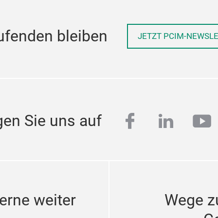
ufenden bleiben
JETZT PCIM-NEWSL
facebook
linkedi
yo
gen Sie uns auf
erne weiter
Wege z