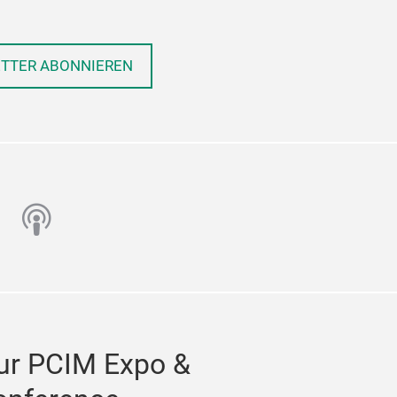
ETTER ABONNIEREN
n
utube
podcast
ur PCIM Expo &