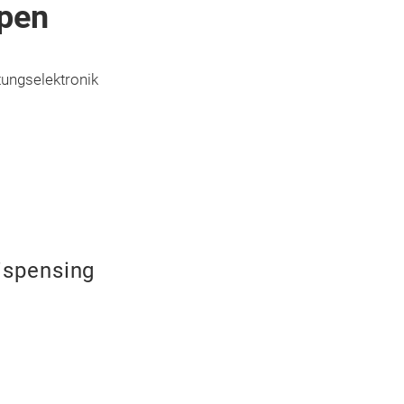
pen
tungselektronik
ispensing