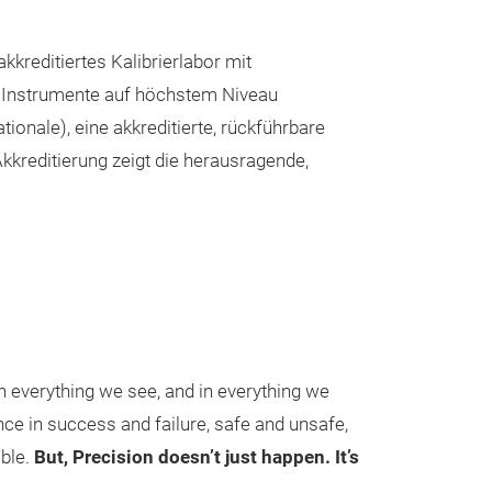
selbst für ans
eignet. Ausges
reditiertes Kalibrierlabor mit
austauschbaren 
e Instrumente auf höchstem Niveau
Eingangselemen
tionale), eine akkreditierte, rückführbare
der WT5000 ein 
kreditierung zeigt die herausragende,
die Messung der
mechanischen L
GP20 Papie
Wirkungsgrads. 
Touchscreen, di
Smarte Benutze
einsatzbereite
Architektur. Sm
den WT5000 zum
papierlosen Rec
Messanforderu
sind die erste
in everything we see, and in everything we
Datenerfassung
nce in success and failure, safe and unsafe,
von Yokogawa. 
able.
But, Precision doesn’t just happen. It’s
Ansatz für die 