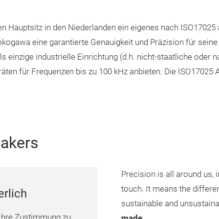
Hauptsitz in den Niederlanden ein eigenes nach ISO17025 akk
okogawa eine garantierte Genauigkeit und Präzision für sein
einzige industrielle Einrichtung (d.h. nicht-staatliche oder na
ten für Frequenzen bis zu 100 kHz anbieten. Die ISO17025 Ak
Makers
Precision is all around us, 
touch. It means the differe
erlich
sustainable and unsustain
Ihre Zustimmung zu
made.