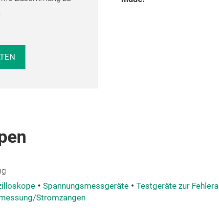
n
LTEN
pen
ng
illoskope
Spannungsmessgeräte
Testgeräte zur Fehler
mmessung/Stromzangen