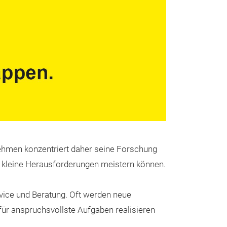
WT5000 Prä
Leistungsa
Unübertroffene
Spezifikatione
nehmen konzentriert daher seine Forschung
Produkt einer n
d kleine Herausforderungen meistern können.
Präzisions-Leis
Yokogawa. Es ist
rvice und Beratung. Oft werden neue
die sich durch 
ür anspruchsvollste Aufgaben realisieren
Präzision und L