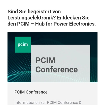
Flüs
Sind Sie begeistert von
Wate
Leistungselektronik? Entdecken Sie
exte
den PCIM – Hub for Power Electronics.
cool
on t
the 
bat
ener
inve
PCIM Conference
Informationen zur PCIM Conference &