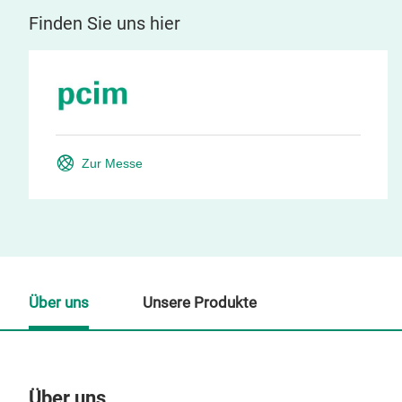
Finden Sie uns hier
Zur Messe
Über uns
Unsere Produkte
Über uns
Un