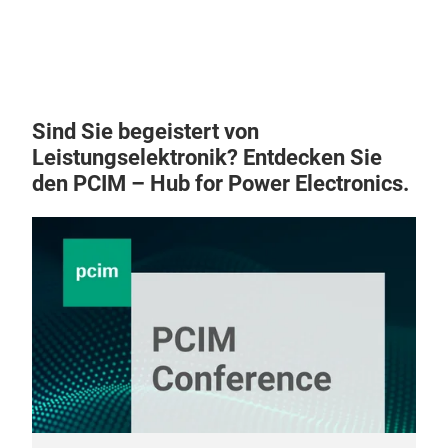
Wid
Hig
Hig
Low
Sind Sie begeistert von
Leistungselektronik? Entdecken Sie
den PCIM – Hub for Power Electronics.