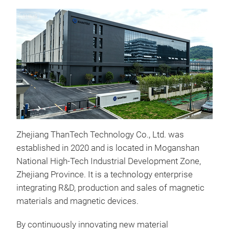
Zhejiang ThanTech Technology Co., Ltd. was
Mag
established in 2020 and is located in Moganshan
Magn
National High-Tech Industrial Development Zone,
com
Zhejiang Province. It is a technology enterprise
coat
integrating R&D, production and sales of magnetic
mixi
materials and magnetic devices.
inor
By continuously innovating new material
Satu