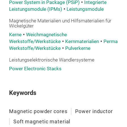
Power System in Package (PSiP)
Integrierte
Ligh
Leistungsmodule (IPMs)
Leistungsmodule
Smal
Low
Magnetische Materialien und Hilfsmaterialien für
Wickelgüter
Les
Kerne
Weichmagnetische
High
Werkstoffe/Werkstücke
Kernmaterialien
Permanent
Hig
Werkstoffe/Werkstücke
Pulverkerne
Leistungselektronische Wandlersysteme
Power Electronic Stacks
Co-
The 
Keywords
Than
proc
high
Magnetic powder cores
Power inductor
succ
Soft magnetic material
smal