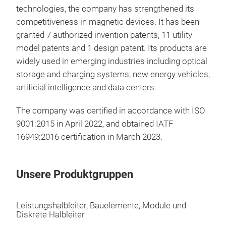
technologies, the company has strengthened its
Soft
competitiveness in magnetic devices. It has been
Low 
granted 7 authorized invention patents, 11 utility
Wid
model patents and 1 design patent. Its products are
Low
widely used in emerging industries including optical
storage and charging systems, new energy vehicles,
artificial intelligence and data centers.
The company was certified in accordance with ISO
9001:2015 in April 2022, and obtained IATF
Pac
16949:2016 certification in March 2023.
Pack
medi
Unsere Produktgruppen
by T
mold
Leistungshalbleiter, Bauelemente, Module und
vehi
Diskrete Halbleiter
and 