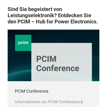
the 
Sind Sie begeistert von
proc
Leistungselektronik? Entdecken Sie
temp
den PCIM – Hub for Power Electronics.
pre
PCIM Conference
Informationen zur PCIM Conference &