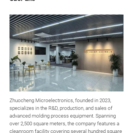
Mol
Zhuocheng Microelectronics, founded in 2023,
specializes in the R&D, production, and sales of
The
advanced molding process equipment. Spanning
syst
over 2,500 square meters, the company features a
pro
cleanroom facility covering several hundred square