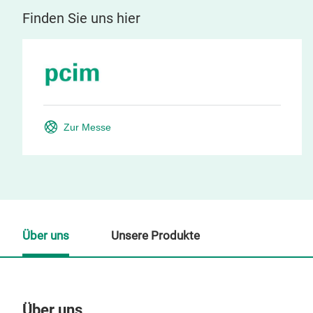
Finden Sie uns hier
Zur Messe
Über uns
Unsere Produkte
Über uns
Un