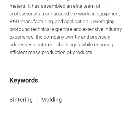
Zhu
meters. It has assembled an elite team of
auto
professionals from around the world in equipment
epox
R&D, manufacturing, and application. Leveraging
preh
profound technical expertise and extensive industry
and 
experience, the company swiftly and precisely
equi
addresses customer challenges while ensuring
vacu
efficient mass production of products.
auto
heat
its 
the 
Keywords
numb
nee
Sintering
Molding
Sin
The 
proc
mod