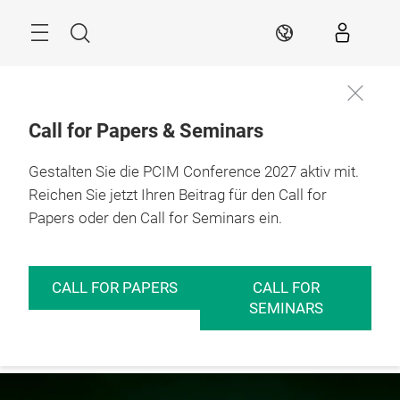
Überspringen
Menü
Suche
DE
Call for Papers & Seminars
Gestalten Sie die PCIM Conference 2027 aktiv mit.
Jetzt
11. – 13.05.2027

Aussteller
Nürnberg
Reichen Sie jetzt Ihren Beitrag für den Call for
werden
Papers oder den Call for Seminars ein.
CALL FOR PAPERS
CALL FOR
SEMINARS