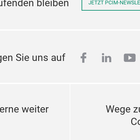
ufenden bleiben
JETZT PCIM-NEWSL
facebook
linkedi
yo
gen Sie uns auf
erne weiter
Wege z
C