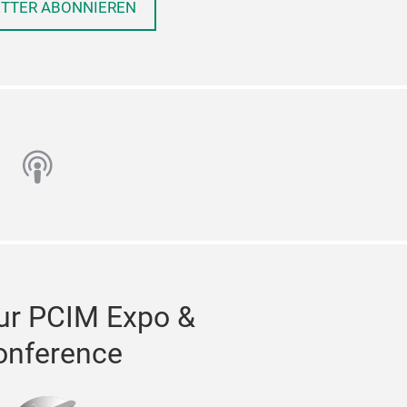
ETTER ABONNIEREN
n
utube
podcast
ur PCIM Expo &
onference